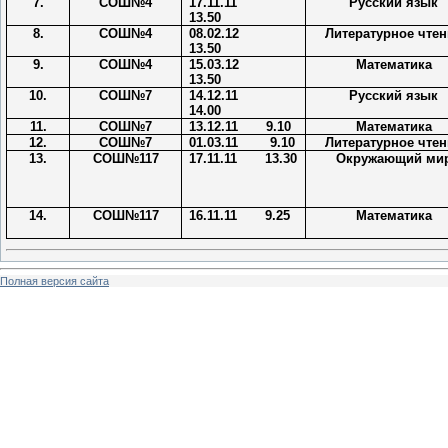
7.
СОШ№4
17.11.11
Русский язык
13.50
8.
СОШ№4
08.02.12
Литературное чтен
13.50
9.
СОШ№4
15.03.12
Математика
13.50
10.
СОШ№7
14.12.11
Русский язык
14.00
11.
СОШ№7
13.12.11
9.10
Математика
12.
СОШ№7
01.03.11
9.10
Литературное чтен
13.
СОШ№117
17.11.11
13.30
Окружающий ми
14.
СОШ№117
16.11.11
9.25
Математика
Полная версия сайта