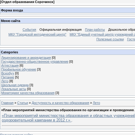
[
Отдел образования Сорочинск
]
Форма входа
Меню сайта
События
Официальная информация
План работы
Дошкольное обр
МКУ "Городской методический центр"
МКУ "Единый учетный центр учреждений 
Полезные ссылки
Гост
Categories
Лицензирование и аккредитация
[0]
Государственно-общественное управление
[0]
Аттестация
[6]
Профильное обучение
[3]
Всеобуч
[0]
Питание
[5]
Лето
[8]
Школьная одежда
[3]
Локальные акты
[0]
Мониторинг качества образования
[3]
Главная
»
Статьи
»
Доступность и качество образования
»
Лето
«План мероприятий министерства образования по организации и проведению л
«План мероприятий министерства образования и областных учреждени
оздоровительной кампании в 2012 г.»
.
Полная версия сайта