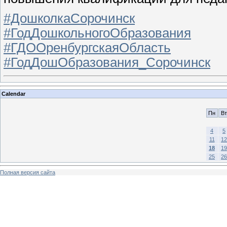
#ДошколкаСорочинск
#ГодДошкольногоОбразования
#ГДООренбургскаяОбласть
#ГодДошОбразования_Сорочинск
Calendar
Пн
Вт
4
5
11
12
18
19
25
26
Полная версия сайта