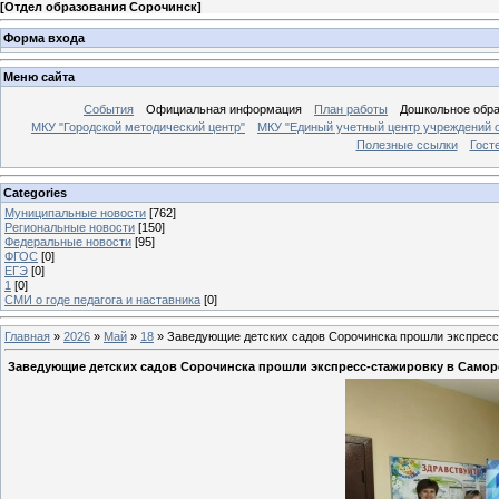
[
Отдел образования Сорочинск
]
Форма входа
Меню сайта
События
Официальная информация
План работы
Дошкольное обр
МКУ "Городской методический центр"
МКУ "Единый учетный центр учреждений 
Полезные ссылки
Гост
Categories
Муниципальные новости
[762]
Региональные новости
[150]
Федеральные новости
[95]
ФГОС
[0]
ЕГЭ
[0]
1
[0]
СМИ о годе педагога и наставника
[0]
Главная
»
2026
»
Май
»
18
» Заведующие детских садов Сорочинска прошли экспресс
Заведующие детских садов Сорочинска прошли экспресс-стажировку в Самор