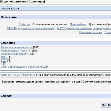
[
Отдел образования Сорочинск
]
Форма входа
Меню сайта
События
Официальная информация
План работы
Дошкольное обр
МКУ "Городской методический центр"
МКУ "Единый учетный центр учреждений 
Полезные ссылки
Гост
Categories
Муниципальные новости
[762]
Региональные новости
[150]
Федеральные новости
[95]
ФГОС
[0]
ЕГЭ
[0]
1
[0]
СМИ о годе педагога и наставника
[0]
Главная
»
2025
»
Март
»
27
» Высокая температура и сыпь: причина заподозрить корь
Высокая температура и сыпь: причина заподозрить корь! Срочно вызовите вр
Calendar
Пн
Вт