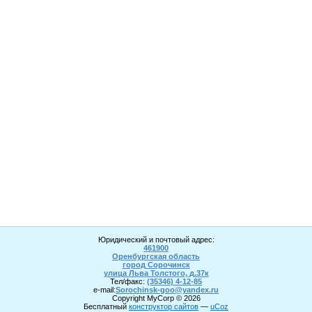
Юридический и почтовый адрес:
461900
Оренбургская область
город Сорочинск
улица Льва Толстого, д.37к
Тел/факс:
(35346) 4-1
2
-85
e-mail:
Sorochinsk
-goo@yandex.ru
Copyright MyCorp © 2026
Бесплатный
конструктор сайтов
—
uCoz