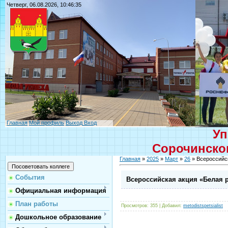
Четверг, 06.08.2026, 10:46:35
Главная
Мой профиль
Выход
Вход
Уп
Сорочинског
Главная
»
2025
»
Март
»
26
» Всероссийск
События
Всероссийская акция «Белая 
Официальная информация
План работы
Просмотров
: 355 |
Добавил
:
metodistspetsialist
Дошкольное образование