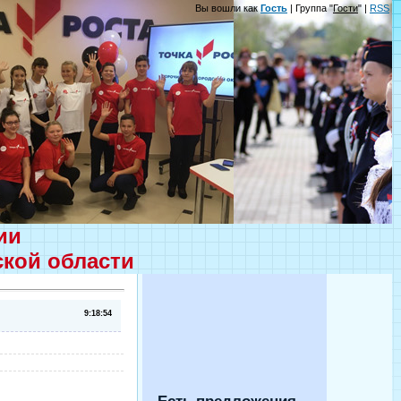
Вы вошли как
Гость
| Группа "
Гости
" |
RSS
ции
ской области
9:18:54