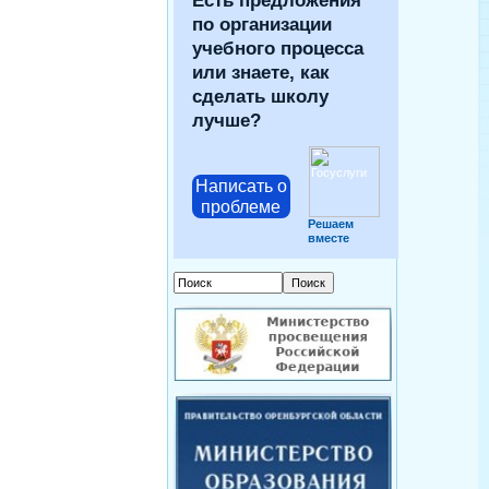
Есть предложения
по организации
учебного процесса
или знаете, как
сделать школу
лучше?
Написать о
проблеме
Решаем
вместе