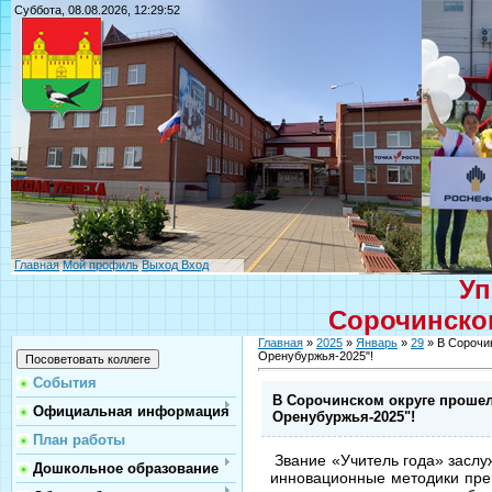
Суббота, 08.08.2026, 12:29:52
Главная
Мой профиль
Выход
Вход
Уп
Сорочинског
Главная
»
2025
»
Январь
»
29
» В Сорочи
Оренубуржья-2025"!
События
В Сорочинском округе прошел
Официальная информация
Оренубуржья-2025"!
План работы
Звание «Учитель года» заслу
Дошкольное образование
инновационные методики преп