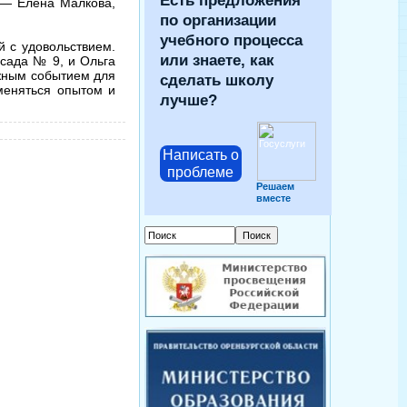
Есть предложения
 — Елена Малкова,
по организации
учебного процесса
й с удовольствием.
или знаете, как
 сада № 9, и Ольга
ажным событием для
сделать школу
меняться опытом и
лучше?
Написать о
проблеме
Решаем
вместе