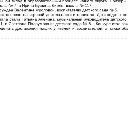
льшой вклад в образовательный процесс нашего округа. Призеры
колы № 7, и Ирина Бушина, биолог школы № 117.
исужден Валентине Фроловой, воспитателю детского сада № 5.
ят основан на игровой деятельности и проектах. Дети ходят к не
апа стали Татьяна Аленина, музыкальный руководитель детского
1, и Светлана Полоумова из детского сада № 8..- Конкурс стал в
оценить достижения наших учителей и воспитателей, а также об