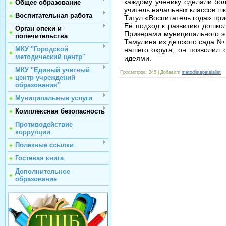
каждому ученику сделали бо
Общее образование
учитель начальных классов ш
Воспитательная работа
Титул «Воспитатель года» пр
Её подход к развитию дошкол
Орган опеки и
Призерами муниципального эт
попечительства
Тамулина из детского сада № 
МКУ "Городской
нашего округа, он позволил 
методический центр"
идеями.
МКУ "Единый учетный
Просмотров
: 345 |
Добавил
:
metodistspetsialist
центр учреждений
образования"
Муниципальные услуги
Комплексная безопасность
Противодействие
коррупции
Полезные ссылки
Гостевая книга
Дополнительное
образование