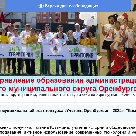
Версия для слабовидящих
равление образования администра
о муниципального округа Оренбург
нском округе прошел муниципальный этап конкурса «Учитель Оренбуржья – 2025»! "Во
 муниципальный этап конкурса «Учитель Оренбуржья – 2025»! "Вос
женно получила Татьяна Кузьмина, учитель истории и обществозн
одавания, активное использование современных технологий и ун