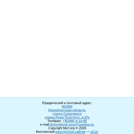
Юридический и почтовый адрес:
461900
Оренбургская область
город Сорочинск
улица Льва Толстого, д.37к
Тел/факс:
(35346) 4-1
2
-85
e-mail:
Sorochinsk
-goo@yandex.ru
Copyright MyCorp © 2026
Бесплатный
конструктор сайтов
—
uCoz