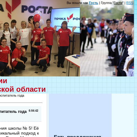
Вы вошли как
Гость
| Группа "
Гости
" |
RSS
ции
ской области
спитатель года
питатель года
6:04:42
ания школы № 5! Её
икальный подход к