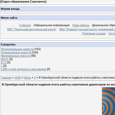
[
Отдел образования Сорочинск
]
Форма входа
Меню сайта
События
Официальная информация
План работы
Дошкольное обр
МКУ "Городской методический центр"
МКУ "Единый учетный центр учреждений 
Полезные ссылки
Гост
Categories
Муниципальные новости
[762]
Региональные новости
[150]
Федеральные новости
[95]
ФГОС
[0]
ЕГЭ
[0]
1
[0]
СМИ о годе педагога и наставника
[0]
Главная
»
2026
»
Июль
»
2
» В Оренбургской области подвели итоги работы советников
В Оренбургской области подвели итоги работы советников директоров по вос