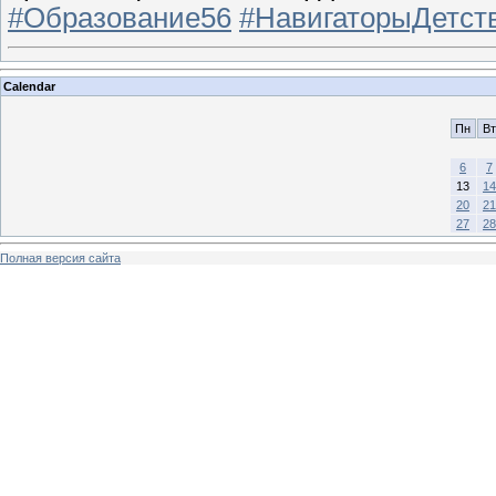
#Образование56
#НавигаторыДетст
Calendar
Пн
Вт
6
7
13
14
20
21
27
28
Полная версия сайта