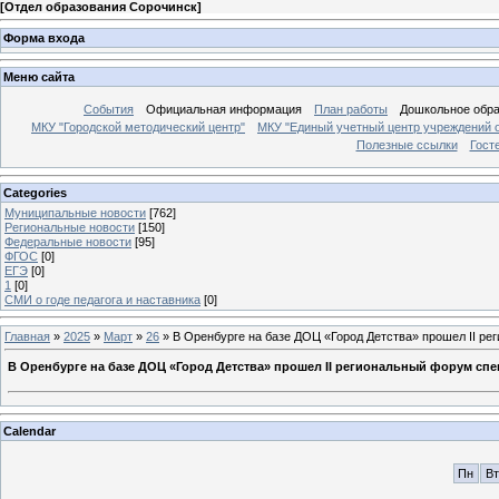
[
Отдел образования Сорочинск
]
Форма входа
Меню сайта
События
Официальная информация
План работы
Дошкольное обр
МКУ "Городской методический центр"
МКУ "Единый учетный центр учреждений 
Полезные ссылки
Гост
Categories
Муниципальные новости
[762]
Региональные новости
[150]
Федеральные новости
[95]
ФГОС
[0]
ЕГЭ
[0]
1
[0]
СМИ о годе педагога и наставника
[0]
Главная
»
2025
»
Март
»
26
» В Оренбурге на базе ДОЦ «Город Детства» прошел II ре
В Оренбурге на базе ДОЦ «Город Детства» прошел II региональный форум сп
Calendar
Пн
Вт