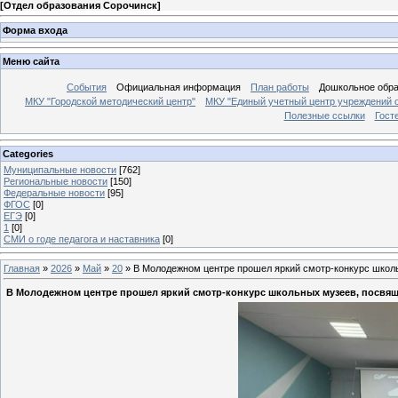
[
Отдел образования Сорочинск
]
Форма входа
Меню сайта
События
Официальная информация
План работы
Дошкольное обр
МКУ "Городской методический центр"
МКУ "Единый учетный центр учреждений 
Полезные ссылки
Гост
Categories
Муниципальные новости
[762]
Региональные новости
[150]
Федеральные новости
[95]
ФГОС
[0]
ЕГЭ
[0]
1
[0]
СМИ о годе педагога и наставника
[0]
Главная
»
2026
»
Май
»
20
» В Молодежном центре прошел яркий смотр-конкурс школ
В Молодежном центре прошел яркий смотр-конкурс школьных музеев, посвящ