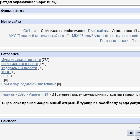
[
Отдел образования Сорочинск
]
Форма входа
Меню сайта
События
Официальная информация
План работы
Дошкольное обр
МКУ "Городской методический центр"
МКУ "Единый учетный центр учреждений 
Полезные ссылки
Гост
Categories
Муниципальные новости
[762]
Региональные новости
[150]
Федеральные новости
[95]
ФГОС
[0]
ЕГЭ
[0]
1
[0]
СМИ о годе педагога и наставника
[0]
Главная
»
2025
»
Апрель
»
10
» В Грачёвке прошёл межрайонный открытый турнир по 
В Грачёвке прошёл межрайонный открытый турнир по волейболу среди девуш
Calendar
Пн
Вт
1