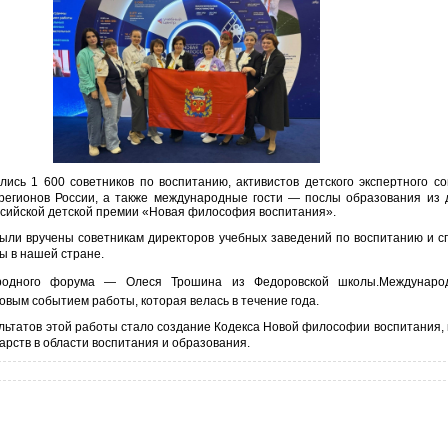
ись 1 600 советников по воспитанию, активистов детского экспертного со
 регионов России, а также международные гости — послы образования из 
оссийской детской премии «Новая философия воспитания».
ли вручены советникам директоров учебных заведений по воспитанию и с
ы в нашей стране.
ародного форума — Олеся Трошина из Федоровской школы.Междунар
вым событием работы, которая велась в течение года.
льтатов этой работы стало создание Кодекса Новой философии воспитания,
арств в области воспитания и образования.