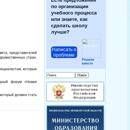
Есть предложения
по организации
учебного процесса
или знаете, как
сделать школу
лучше?
Написать о
вета, представителей
проблеме
дружественных стран.
Решаем
вместе
пециалистам, которые
одный форум «Новая
 который должен стать