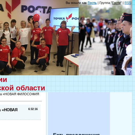
Вы вошли как
Гость
| Группа "
Гости
" |
RSS
ции
ской области
орума «НОВАЯ ФИЛОСОФИЯ
а «НОВАЯ
6:32:16