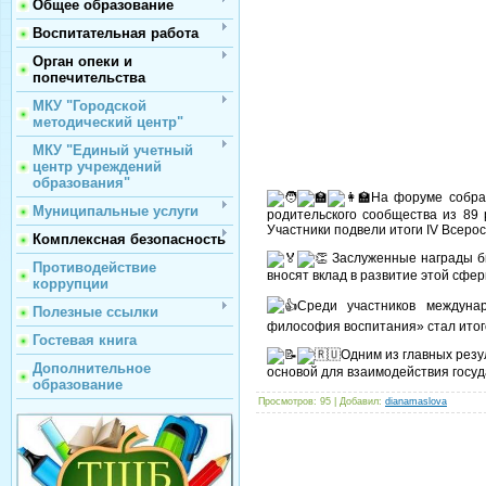
Общее образование
Воспитательная работа
Орган опеки и
попечительства
МКУ "Городской
методический центр"
МКУ "Единый учетный
центр учреждений
образования"
На форуме собрал
Муниципальные услуги
родительского сообщества из 89
Участники подвели итоги IV Всер
Комплексная безопасность
Заслуженные награды бы
Противодействие
вносят вклад в развитие этой сфер
коррупции
Среди участников междун
Полезные ссылки
философия воспитания» стал итого
Гостевая книга
Одним из главных резу
Дополнительное
основой для взаимодействия госуд
образование
Просмотров
: 95 |
Добавил
:
dianamaslova