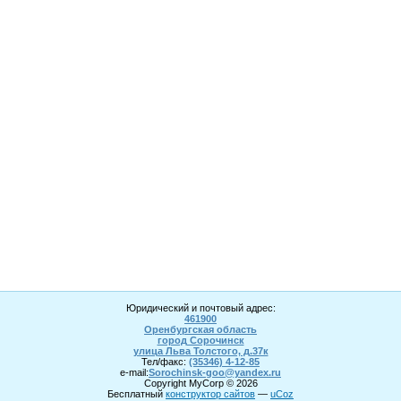
Юридический и почтовый адрес:
461900
Оренбургская область
город Сорочинск
улица Льва Толстого, д.37к
Тел/факс:
(35346) 4-1
2
-85
e-mail:
Sorochinsk
-goo@yandex.ru
Copyright MyCorp © 2026
Бесплатный
конструктор сайтов
—
uCoz