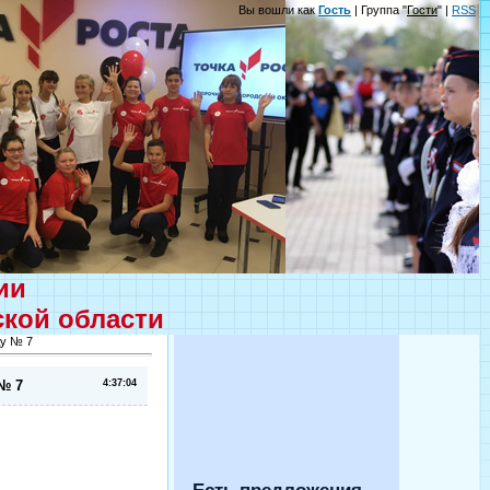
Вы вошли как
Гость
| Группа "
Гости
" |
RSS
ции
ской области
ду № 7
№ 7
4:37:04