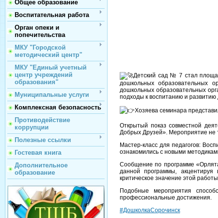
Общее образование
Воспитательная работа
Орган опеки и
попечительства
МКУ "Городской
методический центр"
МКУ "Единый учетный
центр учреждений
Детский сад № 7 стал площа
образования"
дошкольных образовательных ор
дошкольных образовательных орга
Муниципальные услуги
подходы к воспитанию и развитию 
Комплексная безопасность
Хозяева семинара представил
Противодействие
Открытый показ совместной деят
коррупции
Добрых Друзей». Мероприятие не т
Полезные ссылки
Мастер-класс для педагогов: Вос
ознакомились с новыми методиками
Гостевая книга
Сообщение по программе «Орлята
Дополнительное
данной программы, акцентируя 
образование
критическое значение этой работы
Подобные мероприятия способ
профессиональные достижения.
#ДошколкаСорочинск