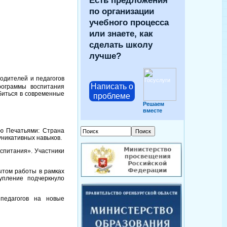
Есть предложения
по организации
учебного процесса
или знаете, как
сделать школу
лучше?
одителей и педагогов
Написать о
рограммы воспитания
биться в современные
проблеме
Решаем
вместе
ью Печатьями: Страна
уникативных навыков.
спитания». Участники
том работы в рамках
упление подчеркнуло
педагогов на новые