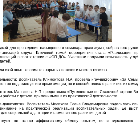
дкой для проведения насыщенного семинара-практикума, собравшего руков
ганизаций округа. Ключевой темой мероприятия стала «Реализация п
низаций в соответствии с ФОП ДО». Участники получили возможность углу
детей.
и свой опыт в формате открытых показов и мастер-классов:
ельности: Воспитатель Климонтова Н.А. провела игру-викторину «За Сем
олько подарило детям яркие эмоции, но и способствовало развитию их комм
питатель Малышева Н.П. представила «Путешествие по Сказочной стране Во
 работы с детьми, применимыми в их практической деятельности.
-дошколята»: Воспитатель Мелихова Елена Владимировна поделилась опы
внимание на практической реализации воспитательных задач. Её выст
 для социальной адаптации и гармоничного развития детей.
ствуют не только эффективному обмену опытом, но и вдохновляют 