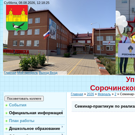
Суббота, 08.08.2026, 12:18:25
Главная
Мой профиль
Выход
Вход
Уп
Сорочинског
Главная
»
2026
»
Февраль
»
2
» Семинар-
События
Семинар-практикум по реализ
Официальная информация
План работы
Дошкольное образование