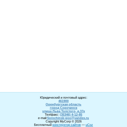
Юридический и почтовый адрес:
461900
Оренбургская область
город Сорочинск
улица Льва Толстого, д.37к
Тел/факс:
(35346) 4-1
2
-85
e-mail:
Sorochinsk
-goo@yandex.ru
Copyright MyCorp © 2026
Бесплатный
конструктор сайтов
—
uCoz