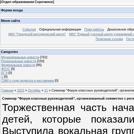
[
Отдел образования Сорочинск
]
Форма входа
Меню сайта
События
Официальная информация
План работы
Дошкольное обр
МКУ "Городской методический центр"
МКУ "Единый учетный центр учреждений 
Полезные ссылки
Гост
Categories
Муниципальные новости
[762]
Региональные новости
[150]
Федеральные новости
[95]
ФГОС
[0]
ЕГЭ
[0]
1
[0]
СМИ о годе педагога и наставника
[0]
Главная
»
2023
»
Октябрь
»
31
» Семинар "Форум классных руководителей", организ
Семинар "Форум классных руководителей", организованный совместно с ре
Торжественная часть нача
детей, которые показал
Выступила вокальная груп