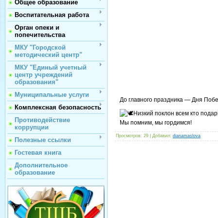
Общее образование
Воспитательная работа
Орган опеки и
попечительства
МКУ "Городской
методический центр"
МКУ "Единый учетный
центр учреждений
образования"
Муниципальные услуги
До главного праздника — Дня Побе
Комплексная безопасность
Низкий поклон всем кто подар
Противодействие
Мы помним, мы гордимся!
коррупции
Просмотров
: 29 |
Добавил
:
dianamaslova
Полезные ссылки
Гостевая книга
Дополнительное
образование