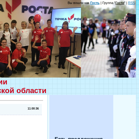
Вы вошли как
Гость
| Группа "
Гости
" |
RSS
ции
ской области
11:00:36