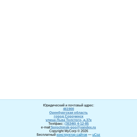
Юридический и почтовый адрес:
461900
Оренбургская область
город Сорочинск
улица Льва Толстого, д.37к
Тел/факс:
(35346) 4-1
2
-85
e-mail:
Sorochinsk
-goo@yandex.ru
Copyright MyCorp © 2026
Бесплатный
конструктор сайтов
—
uCoz