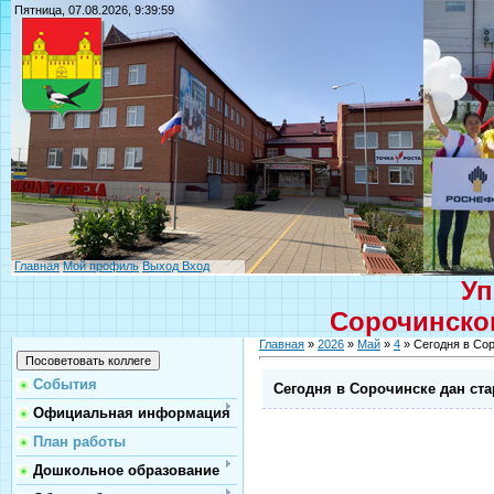
Пятница, 07.08.2026, 9:39:59
Главная
Мой профиль
Выход
Вход
Уп
Сорочинског
Главная
»
2026
»
Май
»
4
» Сегодня в Сор
События
Сегодня в Сорочинске дан ста
Официальная информация
План работы
Дошкольное образование