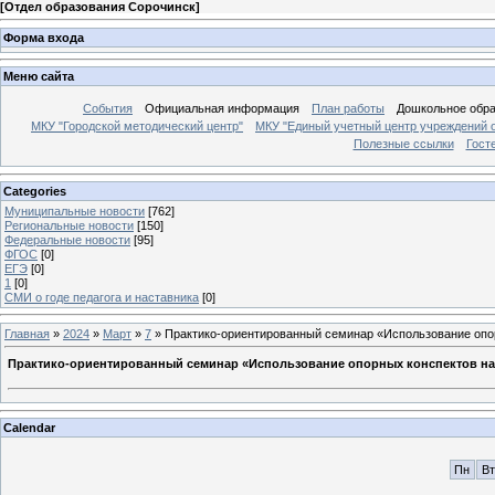
[
Отдел образования Сорочинск
]
Форма входа
Меню сайта
События
Официальная информация
План работы
Дошкольное обр
МКУ "Городской методический центр"
МКУ "Единый учетный центр учреждений 
Полезные ссылки
Гост
Categories
Муниципальные новости
[762]
Региональные новости
[150]
Федеральные новости
[95]
ФГОС
[0]
ЕГЭ
[0]
1
[0]
СМИ о годе педагога и наставника
[0]
Главная
»
2024
»
Март
»
7
» Практико-ориентированный семинар «Использование опорн
Практико-ориентированный семинар «Использование опорных конспектов на у
Calendar
Пн
Вт