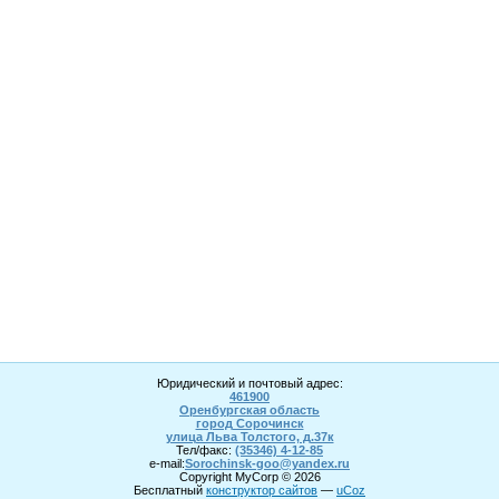
Юридический и почтовый адрес:
461900
Оренбургская область
город Сорочинск
улица Льва Толстого, д.37к
Тел/факс:
(35346) 4-1
2
-85
e-mail:
Sorochinsk
-goo@yandex.ru
Copyright MyCorp © 2026
Бесплатный
конструктор сайтов
—
uCoz