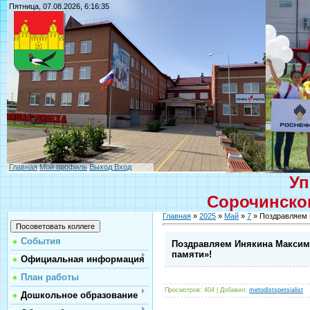
Пятница, 07.08.2026, 6:16:35
Главная
Мой профиль
Выход
Вход
Уп
Сорочинског
Главная
»
2025
»
Май
»
7
» Поздравляем 
События
Поздравляем Инякина Максима
памяти»!
Официальная информация
План работы
Просмотров
: 404 |
Добавил
:
metodistspetsialist
Дошкольное образование