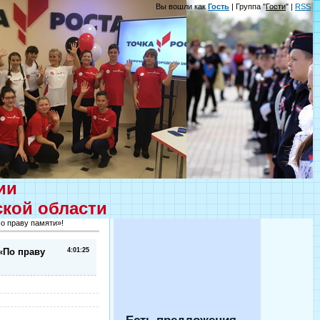
Вы вошли как
Гость
| Группа "
Гости
" |
RSS
ции
ской области
о праву памяти»!
«По праву
4:01:25