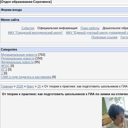
[
Отдел образования Сорочинск
]
Форма входа
Меню сайта
События
Официальная информация
План работы
Дошкольное обр
МКУ "Городской методический центр"
МКУ "Единый учетный центр учреждений 
Полезные ссылки
Гост
Categories
Муниципальные новости
[762]
Региональные новости
[150]
Федеральные новости
[95]
ФГОС
[0]
ЕГЭ
[0]
1
[0]
СМИ о годе педагога и наставника
[0]
Главная
»
2026
»
Март
»
25
» От теории к практике: как подготовить школьников к ГИА
От теории к практике: как подготовить школьников к ГИА по химии на отличн