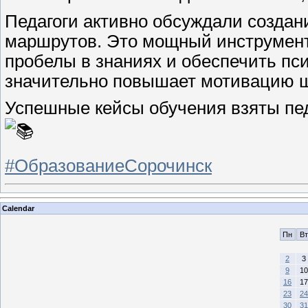
Педагоги активно обсуждали созда
маршрутов. Это мощный инструмент,
пробелы в знаниях и обеспечить пси
значительно повышает мотивацию ш
Успешные кейсы обучения взяты пед
#ОбразованиеСорочинск
Calendar
Пн
Вт
2
3
9
10
16
17
23
24
30
31