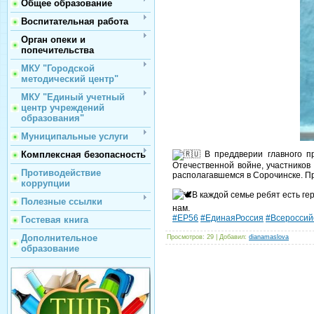
Общее образование
Воспитательная работа
Орган опеки и
попечительства
МКУ "Городской
методический центр"
МКУ "Единый учетный
центр учреждений
образования"
Муниципальные услуги
В преддверии главного пр
Комплексная безопасность
Отечественной войне, участников
Противодействие
располагавшемся в Сорочинске. П
коррупции
В каждой семье ребят есть ге
Полезные ссылки
нам.
#ЕР56
#ЕдинаяРоссия
#Всероссий
Гостевая книга
Дополнительное
Просмотров
: 29 |
Добавил
:
dianamaslova
образование