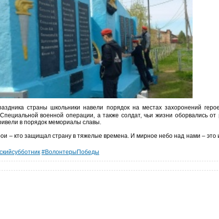
аздника страны школьники навели порядок на местах захоронений герое
 Специальной военной операции, а также солдат, чьи жизни оборвались от 
ривели в порядок мемориалы славы.
рои – кто защищал страну в тяжелые времена. И мирное небо над нами – это
скийсубботник
#ВолонтерыПобеды