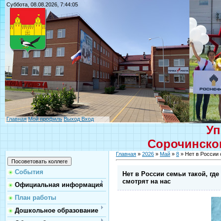
Суббота, 08.08.2026, 7:44:05
Главная
Мой профиль
Выход
Вход
Уп
Сорочинског
Главная
»
2026
»
Май
»
8
» Нет в России 
События
Нет в России семьи такой, гд
смотрят на нас
Официальная информация
План работы
Дошкольное образование