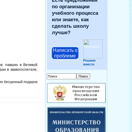
Есть предложения
по организации
учебного процесса
или знаете, как
сделать школу
лучше?
Написать о
проблеме
Решаем
вместе
в: павших в Великой
ран в эвакогоспитале,
 их бесценный подарок