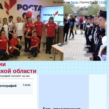
Вы вошли как
Гость
| Группа "
Гости
" |
RSS
ции
ской области
тографий смотрят на нас
фотографий
7:14:21