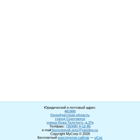
Юридический и почтовый адрес:
461900
Оренбургская область
город Сорочинск
улица Льва Толстого, д.37к
Тел/факс:
(35346) 4-1
2
-85
e-mail:
Sorochinsk
-goo@yandex.ru
Copyright MyCorp © 2026
Бесплатный
конструктор сайтов
—
uCoz