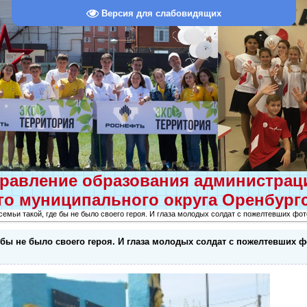
Версия для слабовидящих
равление образования администра
о муниципального округа Оренбург
семьи такой, где бы не было своего героя. И глаза молодых солдат с пожелтевших фо
е бы не было своего героя. И глаза молодых солдат с пожелтевших 