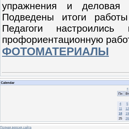
упражнения и деловая 
Подведены итоги работы
Педагоги настроились 
профориентационную работу
ФОТОМАТЕРИАЛЫ
Calendar
«
Пн
Вт
4
5
11
12
18
19
25
26
Полная версия сайта