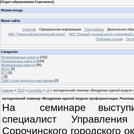
[
Отдел образования Сорочинск
]
Форма входа
Меню сайта
События
Официальная информация
План работы
Дошкольное обр
МКУ "Городской методический центр"
МКУ "Единый учетный центр учреждений 
Полезные ссылки
Гост
Categories
Муниципальные новости
[762]
Региональные новости
[150]
Федеральные новости
[95]
ФГОС
[0]
ЕГЭ
[0]
1
[0]
СМИ о годе педагога и наставника
[0]
Главная
»
2023
»
Сентябрь
»
18
» методический семинар «Внедрение единой модели 
методический семинар «Внедрение единой модели профориентации. Реализац
На семинаре выступил
специалист Управления
Сорочинского городского ок