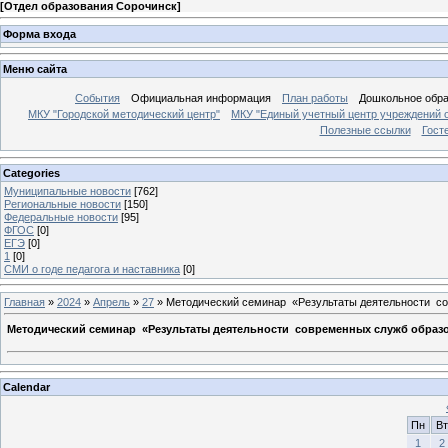
[
Отдел образования Сорочинск
]
Форма входа
Меню сайта
События
Официальная информация
План работы
Дошкольное обр
МКУ "Городской методический центр"
МКУ "Единый учетный центр учреждений 
Полезные ссылки
Гост
Categories
Муниципальные новости
[762]
Региональные новости
[150]
Федеральные новости
[95]
ФГОС
[0]
ЕГЭ
[0]
1
[0]
СМИ о годе педагога и наставника
[0]
Главная
»
2024
»
Апрель
»
27
» Методический семинар «Результаты деятельности сов
Методический семинар «Результаты деятельности современных служб образо
Calendar
Пн
Вт
1
2