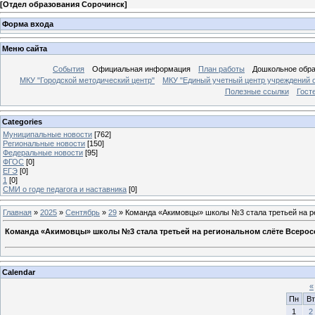
[
Отдел образования Сорочинск
]
Форма входа
Меню сайта
События
Официальная информация
План работы
Дошкольное обр
МКУ "Городской методический центр"
МКУ "Единый учетный центр учреждений 
Полезные ссылки
Гост
Categories
Муниципальные новости
[762]
Региональные новости
[150]
Федеральные новости
[95]
ФГОС
[0]
ЕГЭ
[0]
1
[0]
СМИ о годе педагога и наставника
[0]
Главная
»
2025
»
Сентябрь
»
29
» Команда «Акимовцы» школы №3 стала третьей на ре
Команда «Акимовцы» школы №3 стала третьей на региональном слёте Всерос
Calendar
«
Пн
Вт
1
2