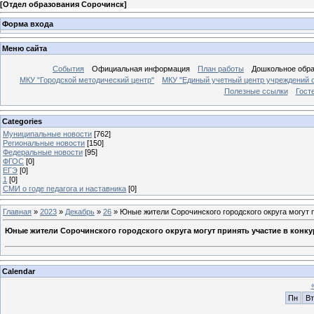
[
Отдел образования Сорочинск
]
Форма входа
Меню сайта
События
Официальная информация
План работы
Дошкольное обр
МКУ "Городской методический центр"
МКУ "Единый учетный центр учреждений 
Полезные ссылки
Гост
Categories
Муниципальные новости
[762]
Региональные новости
[150]
Федеральные новости
[95]
ФГОС
[0]
ЕГЭ
[0]
1
[0]
СМИ о годе педагога и наставника
[0]
Главная
»
2023
»
Декабрь
»
26
» Юные жители Сорочинского городского округа могут 
Юные жители Сорочинского городского округа могут принять участие в конку
Calendar
Пн
Вт