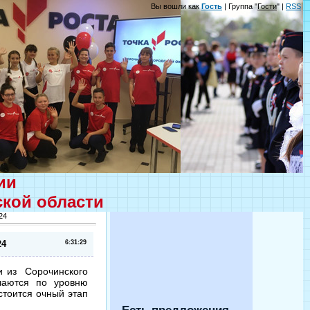
Вы вошли как
Гость
| Группа "
Гости
" |
RSS
ции
ской области
24
24
6:31:29
и из Сорочинского
ичаются по уровню
стоится очный этап