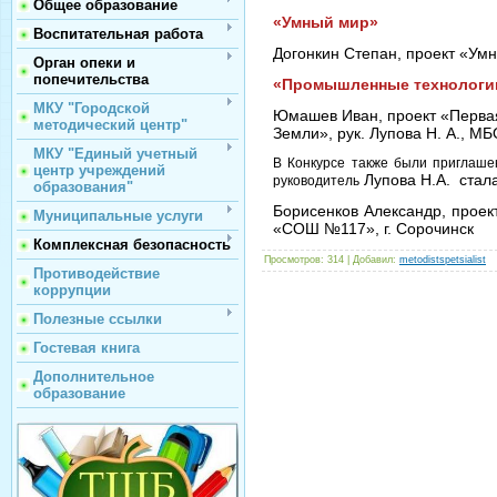
Общее образование
«Умный мир»
Воспитательная работа
Догонкин Степан, проект «Умн
Орган опеки и
попечительства
«Промышленные технологии
МКУ "Городской
Юмашев Иван, проект «Первая
методический центр"
Земли», рук. Лупова Н. А., М
МКУ "Единый учетный
В Конкурсе также были приглаше
центр учреждений
Лупова Н.А. стал
руководитель
образования"
Борисенков Александр, проек
Муниципальные услуги
«СОШ №117», г. Сорочинск
Комплексная безопасность
Просмотров
: 314 |
Добавил
:
metodistspetsialist
Противодействие
коррупции
Полезные ссылки
Гостевая книга
Дополнительное
образование