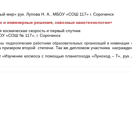
ый мир» рук. Лупова Н. А., МБОУ «СОШ 117» г. Сорочинск
 и инженерные решения, сквозные нанотехнологии»
 космическая скорость и первый спутник
БОУ «СОШ № 117», г. Сорочинск
ны педагогические работники образовательных организаций в номинации 
а призером второй степени. Так же
д
ипломом участника награжден
т «Изучение космоса с помощью планетохода «Луноход – Т», рук.