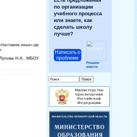
Есть предложения
по организации
учебного процесса
или знаете, как
сделать школу
лучше?
«Наставник юных»,где
:
Написать о
проблеме
 Лупова Н.А., МБОУ
Решаем
вместе