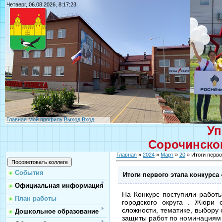
Четверг, 06.08.2026, 8:17:23
Главная
Мой профиль
Выход
Вход
Уп
Сорочинског
Главная
»
2024
»
Март
»
20
» Итоги перво
События
Итоги первого этапа конкурса
Официальная информация
На Конкурс поступили работ
План работы
городского округа . Жюри 
сложности, тематике, выбору 
Дошкольное образование
защиты работ по номинация