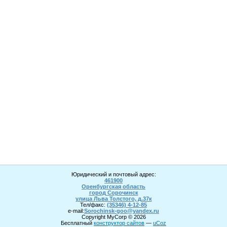
Юридический и почтовый адрес:
461900
Оренбургская область
город Сорочинск
улица Льва Толстого, д.37к
Тел/факс:
(35346) 4-1
2
-85
e-mail:
Sorochinsk
-goo@yandex.ru
Copyright MyCorp © 2026
Бесплатный
конструктор сайтов
—
uCoz