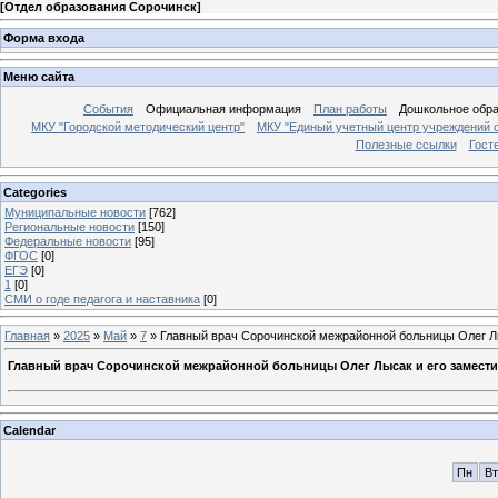
[
Отдел образования Сорочинск
]
Форма входа
Меню сайта
События
Официальная информация
План работы
Дошкольное обр
МКУ "Городской методический центр"
МКУ "Единый учетный центр учреждений 
Полезные ссылки
Гост
Categories
Муниципальные новости
[762]
Региональные новости
[150]
Федеральные новости
[95]
ФГОС
[0]
ЕГЭ
[0]
1
[0]
СМИ о годе педагога и наставника
[0]
Главная
»
2025
»
Май
»
7
» Главный врач Сорочинской межрайонной больницы Олег Л
Главный врач Сорочинской межрайонной больницы Олег Лысак и его замести
Calendar
Пн
Вт