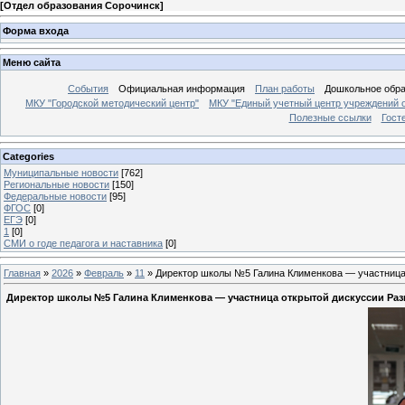
[
Отдел образования Сорочинск
]
Форма входа
Меню сайта
События
Официальная информация
План работы
Дошкольное обр
МКУ "Городской методический центр"
МКУ "Единый учетный центр учреждений 
Полезные ссылки
Гост
Categories
Муниципальные новости
[762]
Региональные новости
[150]
Федеральные новости
[95]
ФГОС
[0]
ЕГЭ
[0]
1
[0]
СМИ о годе педагога и наставника
[0]
Главная
»
2026
»
Февраль
»
11
» Директор школы №5 Галина Клименкова — участница 
Директор школы №5 Галина Клименкова — участница открытой дискуссии Разв