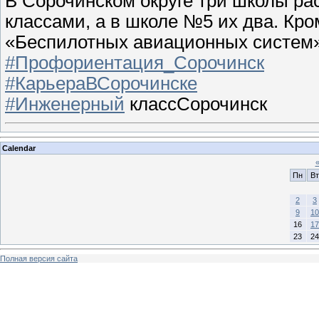
В Сорочинском округе три школы 
классами, а в школе №5 их два. Кро
«Беспилотных авиационных систем»
#Профориентация_Сорочинск
#КарьераВСорочинске
#Инженерный
классСорочинск
Calendar
Пн
Вт
2
3
9
10
16
17
23
24
Полная версия сайта