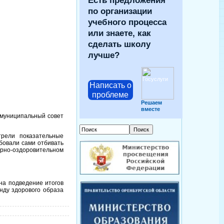
Есть предложения
по организации
учебного процесса
или знаете, как
сделать школу
лучше?
Написать о
проблеме
Решаем
вместе
 муниципальный совет
рели показательные
бовали сами отбивать
рно-оздоровительном
на подведение итогов
нду здорового образа