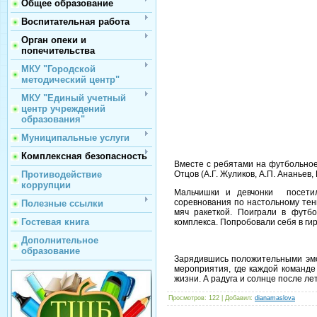
Общее образование
Воспитательная работа
Орган опеки и
попечительства
МКУ "Городской
методический центр"
МКУ "Единый учетный
центр учреждений
образования"
Муниципальные услуги
Комплексная безопасность
Вместе с ребятами на футбольное
Отцов (А.Г. Жуликов, А.П. Ананьев,
Противодействие
коррупции
Мальчишки и девчонки посетил
соревнования по настольному тен
Полезные ссылки
мяч ракеткой. Поиграли в футб
Гостевая книга
комплекса. Попробовали себя в ги
Дополнительное
образование
Зарядившись положительными эмо
мероприятия, где каждой команде
жизни. А радуга и солнце после ле
Просмотров
: 122 |
Добавил
:
dianamaslova