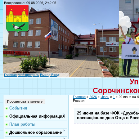
Воскресенье, 09.08.2026, 2:42:05
Главная
Мой профиль
Выход
Вход
Уп
Сорочинског
Главная
»
2026
»
Июль
»
1
» 29 июня на 
России.
События
29 июня на базе ФОК «Дружба»
Официальная информация
посвящённое дню Отца в Росс
План работы
Дошкольное образование