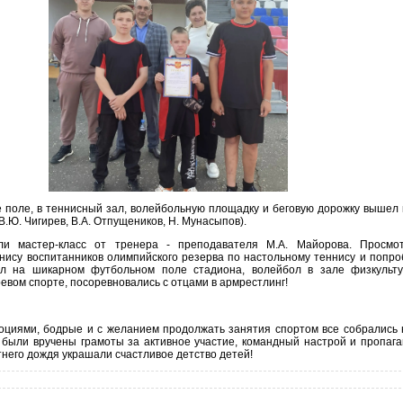
 поле, в теннисный зал, волейбольную площадку и беговую дорожку вышел
 В.Ю. Чигирев, В.А. Отпущеников, Н. Мунасыпов).
и мастер-класс от тренера - преподавателя М.А. Майорова. Просмот
нису воспитанников олимпийского резерва по настольному теннису и попро
ол на шикарном футбольном поле стадиона, волейбол в зале физкульту
ревом спорте, посоревновались с отцами в армрестлинг!
циями, бодрые и с желанием продолжать занятия спортом все собрались 
 были вручены грамоты за активное участие, командный настрой и пропага
тнего дождя украшали счастливое детство детей!