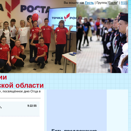
Вы вошли как
Гость
| Группа "
Гости
" |
RSS
ции
ской области
», посвящённое дню Отца в
,
9:22:55