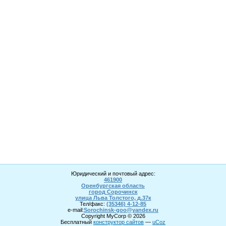
Юридический и почтовый адрес:
461900
Оренбургская область
город Сорочинск
улица Льва Толстого, д.37к
Тел/факс:
(35346) 4-1
2
-85
e-mail:
Sorochinsk
-goo@yandex.ru
Copyright MyCorp © 2026
Бесплатный
конструктор сайтов
—
uCoz