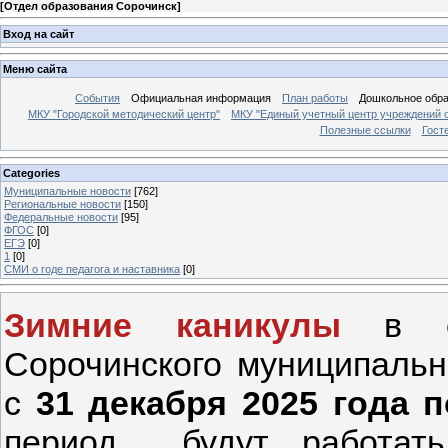
[
Отдел образования Сорочинск
]
Вход на сайт
Меню сайта
События
Официальная информация
План работы
Дошкольное обр
МКУ "Городской методический центр"
МКУ "Единый учетный центр учреждений 
Полезные ссылки
Гост
Categories
Муниципальные новости
[762]
Региональные новости
[150]
Федеральные новости
[95]
ФГОС
[0]
ЕГЭ
[0]
1
[0]
СМИ о годе педагога и наставника
[0]
Зимние каникулы
в об
Сорочинского муниципально
с
31 декабря 2025 года п
период будут работать