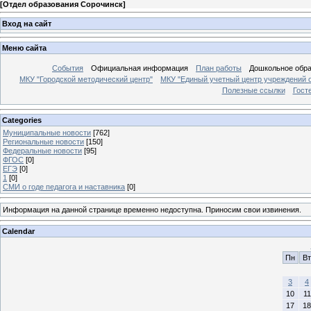
[
Отдел образования Сорочинск
]
Вход на сайт
Меню сайта
События
Официальная информация
План работы
Дошкольное обр
МКУ "Городской методический центр"
МКУ "Единый учетный центр учреждений 
Полезные ссылки
Гост
Categories
Муниципальные новости
[762]
Региональные новости
[150]
Федеральные новости
[95]
ФГОС
[0]
ЕГЭ
[0]
1
[0]
СМИ о годе педагога и наставника
[0]
Информация на данной странице временно недоступна. Приносим свои извинения.
Calendar
Пн
Вт
3
4
10
11
17
18