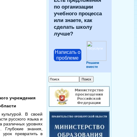
Есть предложения
по организации
учебного процесса
или знаете, как
сделать школу
лучше?
Написать о
проблеме
Решаем
вместе
ного учреждения
области
 культурой. В своей
сти русского языка и
на различных уровнях
. Глубокие знания,
й урок превратить в