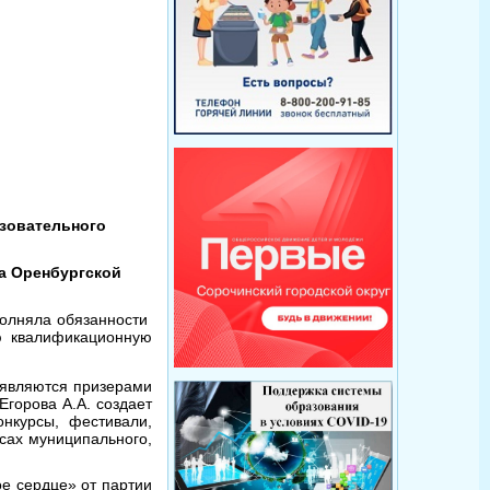
зовательного
а Оренбургской
полняла обязанности
ю квалификационную
 являются призерами
Егорова А.А. создает
нкурсы, фестивали,
сах муниципального,
е сердце» от партии