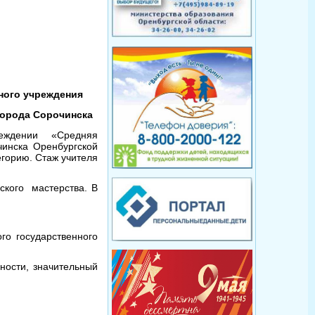
ного учреждения
города Сорочинска
еждении «Средняя
инска Оренбургской
егорию. Стаж учителя
еского мастерства.
В
го государственного
ности, значительный