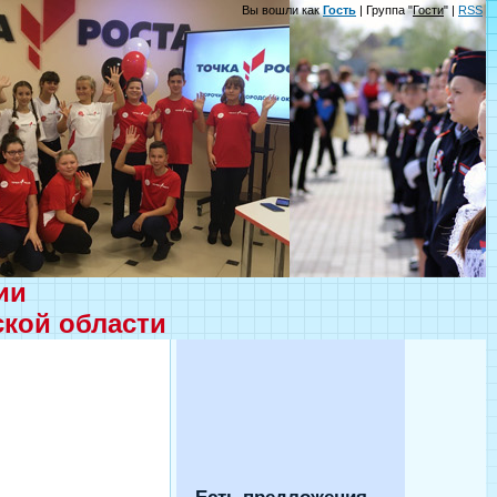
Вы вошли как
Гость
| Группа "
Гости
" |
RSS
ции
ской области