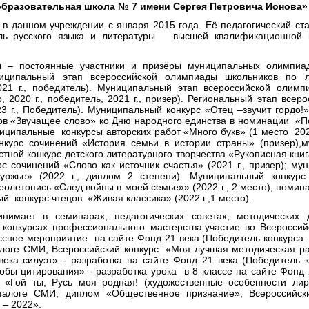
бразовательная школа № 7 имени Сергея Петровича Ионова» 
в данном учреждении с января 2015 года. Её педагогический ста
ель русского языка и литературы высшей квалификационной к
ы – постоянные участники и призёры муниципальных олимпиа
ниципальный этап всероссийской олимпиады школьников по ли
2021 г., победитель). Муниципальный этап всероссийской олим
р, 2020 г., победитель, 2021 г., призер). Региональный этап все
3 г., Победитель). Муниципальный конкурс «Отец –звучит гордо!»
ецов «Звучащее слово» ко Дню народного единства в номинации «П
ниципальные конкурсы авторских работ «Много букв» (1 место 20
онкурс сочинений «История семьи в истории страны» (призер),
стной конкурс детского литературного творчества «Рукописная книга
с сочинений «Слово как источник счастья» (2021 г., призер);
мун
ржье» (2022 г., диплом 2 степени). Муниципальный конкурс
летопись «След войны в моей семье»» (2022 г., 2 место), номин
й конкурс чтецов «Живая классика» (2022 г.,1 место).
инимает в семинарах, педагогических советах, методических 
 конкурсах профессионального мастерства:участие во Всеросси
сное мероприятие на сайте Фонд 21 века (Победитель конкурса –
алоге СМИ; Всероссийский конкурс «Моя лучшая методическая ра
века силуэт» - разработка на сайте Фонд 21 века (Победитель 
обы цитирования» - разработка урока в 8 классе на сайте Фонд 
; «Гой ты, Русь моя родная! (художественные особенности лир
аталоге СМИ, диплом «Общественное признание»; Всероссийск
 – 2022».