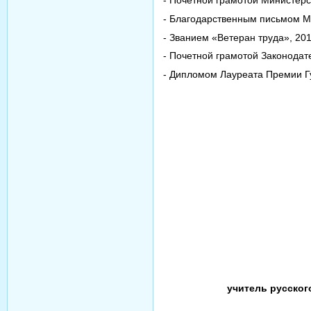
- Почетной грамотой Министерс
- Благодарственным письмом Ми
- Званием «Ветеран труда», 2012
- Почетной грамотой Законодат
- Дипломом Лауреата Премии Гу
учитель русског