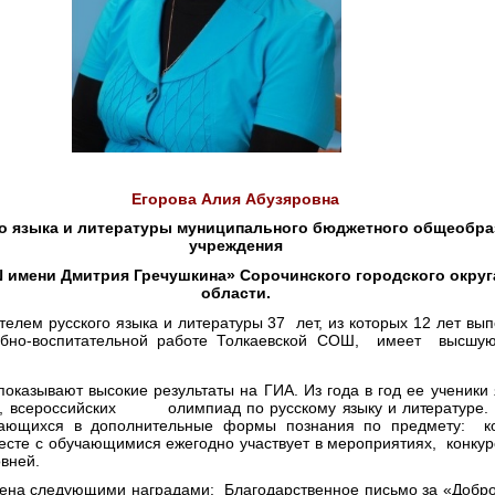
Егорова Алия Абузяровна
го языка и литературы муниципального бюджетного общеобра
учреждения
 имени Дмитрия Гречушкина» Сорочинского городского округ
области.
елем русского языка и литературы 37 лет, из которых 12 лет вы
чебно-воспитательной работе Толкаевской СОШ, имеет высшу
оказывают высокие результаты на ГИА. Из года в год ее ученики
ых, всероссийских олимпиад по русскому
языку и литературе.
чающихся в дополнительные формы познания по предмету: ко
есте с обучающимися ежегодно участвует в мероприятиях, конкур
овней.
ечена следующими наградами: Благодарственное письмо за «Добро