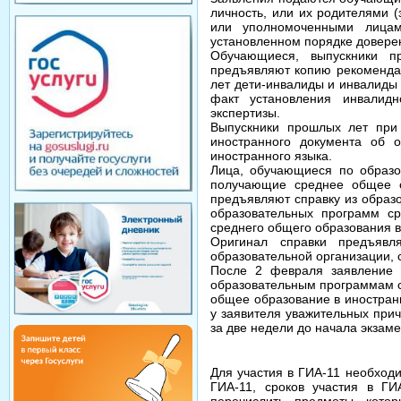
личность, или их родителями 
или уполномоченными лицам
установленном порядке довере
Обучающиеся, выпускники п
предъявляют копию рекомендац
лет дети-инвалиды и инвалиды
факт установления инвалидн
экспертизы.
Выпускники прошлых лет при
иностранного документа об 
иностранного языка.
Лица, обучающиеся по образо
получающие среднее общее о
предъявляют справку из образ
образовательных программ с
среднего общего образования в
Оригинал справки предъявл
образовательной организации, 
После 2 февраля заявление 
образовательным программам с
общее образование в иностран
у заявителя уважительных прич
за две недели до начала экзаме
Для участия в ГИА-11 необход
ГИА-11, сроков участия в Г