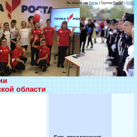
Вы вошли как
Гость
| Группа "
Гости
" |
RSS
ции
ской области