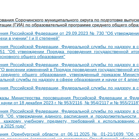
вания Сорочинского муниципального округа по подготовке выпуск
стации (ГИА) по образовательной программе среднего общего обра
ния Российской Федерации от 29.09.2023 № 730 "Об утверждени
и в учении" I и II степеней"
ения Российской Федерации, Федеральной службы по надзору в 
51 "Об утверждении Порядка проведения государственной итог
сновного общего образования"
ения Российской Федерации, Федеральной службы по надзору в 
 "О внесении изменений в Порядок проведения государственной ит
среднего общего образования, утвержденный приказом Минист
льной службы по надзору в сфере образования и науки от 4 апрел
ения Российской Федерации, Федеральной службы по надзору в 
иказы Министерства просвещения Российской Федерации и Фед
науки от 18 декабря 2023 г. № 953/2116, № 954/2117 и № 955/2118
ения Российской Федерации, Федеральной службы по надзору в 
89 "Об утверждении единого расписания и продолжительности 
по каждому учебному предмету, требований к использованию 
в 2025 году"
ания Оренбургской области от 06.11.2025 № 01-21/1699 "Об у