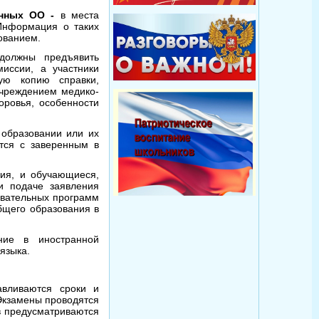
анных ОО -
в места
Информация о таких
ованием.
должны предъявить
иссии, а участники
ую копию справки,
чреждением медико-
оровья, особенности
 образовании или их
тся с заверенным в
ия, и обучающиеся,
и подаче заявления
овательных программ
бщего образования в
ние в иностранной
языка.
авливаются сроки и
Экзамены проводятся
в предусматриваются