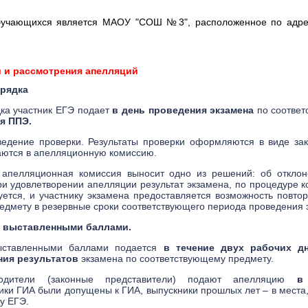
учающихся является МАОУ "СОШ №3", расположенное по адресу:
и и рассмотрения апелляций
орядка
ка участник ЕГЭ подает
в день проведения экзамена
по соотве
я ППЭ.
ведение проверки. Результаты проверки оформляются в виде за
даются в апелляционную комиссию.
апелляционная комиссия выносит одно из решений: об отклон
и удовлетворении апелляции результат экзамена, по процедуре к
ется, и участнику экзамена предоставляется возможность повтор
едмету в резервные сроки соответствующего периода проведения 
с выставленными баллами.
ыставленными баллами подается
в течение двух рабочих д
ия результатов
экзамена по соответствующему предмету.
дители (законные представители) подают апелляцию
в
ки ГИА были допущены к ГИА, выпускники прошлых лет – в места,
у ЕГЭ.