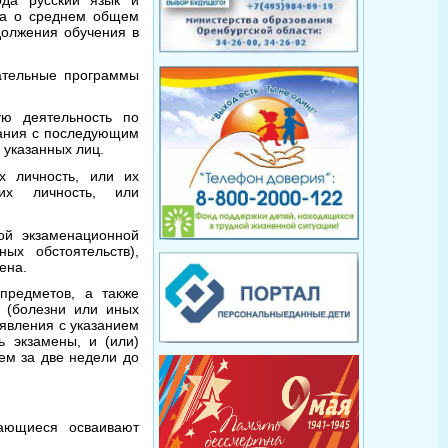
ода русский язык и
та о среднем общем
должения обучения в
ательные программы
ую деятельность по
вания с последующим
 указанных лиц.
х личность, или их
их личность, или
ой экзаменационной
ых обстоятельств),
ена.
предметов, а также
 (болезни или иных
аявления с указанием
ь экзамены, и (или)
ем за две недели до
ающиеся осваивают