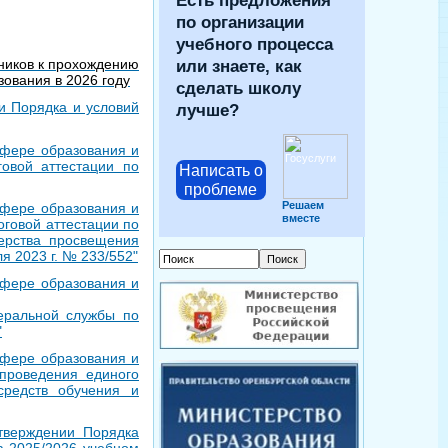
Есть предложения
по организации
учебного процесса
ников к прохождению
или знаете, как
зования в 2026 году
сделать школу
и Порядка и условий
лучше?
сфере образования и
овой аттестации по
Написать о
проблеме
Решаем
сфере образования и
вместе
оговой аттестации по
ерства просвещения
я 2023 г. № 233/552"
сфере образования и
еральной службы по
"
сфере образования и
проведения единого
средств обучения и
тверждении Порядка