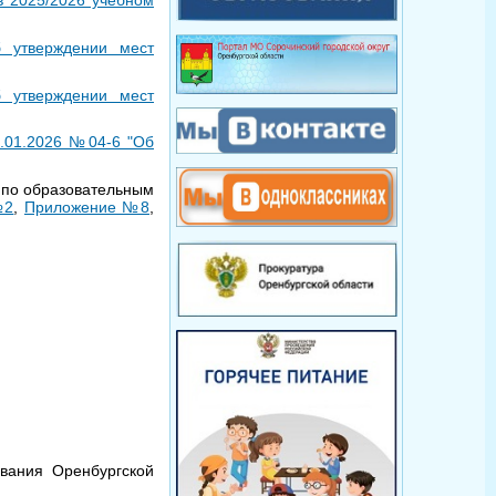
в 2025/2026 учебном
б утверждении мест
б утверждении мест
5.01.2026 №04-6 "Об
 по образовательным
№2
,
Приложение №8
,
вания Оренбургской