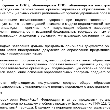
 (далее – ВПЛ)
,
обучающихся СПО
,
обучающихся иностр
твержденные региональным органом управления образованием. 
я на официальных сайтах региональных органов управления образ
аниченными возможностями здоровья при подаче заявления 
ую копию рекомендаций психолого-медико-педагогической ком
 инвалиды – оригинал или надлежащим образом заверенн
ления инвалидности, выданной федеральным государственным у
рганизации экзаменов в условиях, учитывающих состояние их зд
подаче заявления должны предъявить оригиналы документов об
или копия иностранного документа об образовании предъявляе
ом с иностранного языка.
вательным программам среднего профессионального образован
бразование в иностранных образовательных организациях, пр
 образовательной организации, подтверждающую освоение образ
или завершение освоения образовательных программ среднего о
яется обучающимся, получающим среднее общее образова
с заверенным в установленном порядке переводом с иностранного 
ГЭ
ерритории Российской Федерации и за ее пределами устан
 экзаменов по каждому учебному предмету (расписание ГИА-11). 
лнительный периоды. В каждом из периодов проведения экзамено