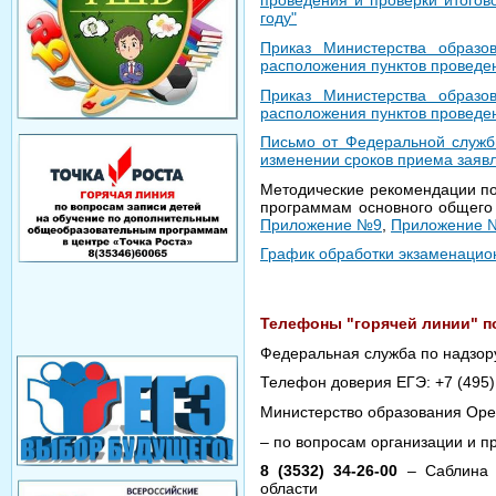
проведения и проверки итогов
году"
Приказ Министерства образо
расположения пунктов проведен
Приказ Министерства образо
расположения пунктов проведен
Письмо от Федеральной служб
изменении сроков приема заявл
Методические рекомендации по
программам основного общего 
Приложение №9
,
Приложение 
График обработки экзаменацион
Телефоны "горячей линии" п
Федеральная служба по надзору
Телефон доверия ЕГЭ:
+7 (495
Министерство образования Оре
– по вопросам организации и п
8 (3532) 34-26-00
– Саблина Л
области