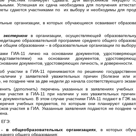
ые участник планирует сдавать. Для выпускников текущего г
льными. Успешная их сдача необходима для получения аттеста
меты сдаются участниками по их выбору и необходимы для про
льные организации, в которых обучающиеся осваивают образов
1 экстерном
в организации, осуществляющей образовательн
редитацию образовательной программе среднего общего образо
м общем образовании – в образовательные организации по выбору
ками ГИА-11 лично на основании документов, удостоверяющи
едставителями) на основании документов, удостоверяющ
новании документов, удостоверяющих личность, и доверенности.
об участии в ГИА-11 принимаются по решению государственн
наличии у заявителей уважительных причин (болезни или ин
 не позднее чем за две недели до начала соответствующего экзам
енить (дополнить) перечень указанных в заявлениях учебных 
ки участия в ГИА-11 при наличии у них уважительных причин
х документально. В этом случае участники ГИА-11 подают в ГЭК з
перечня учебных предметов, по которым они планируют сдават
ков участия в ГИА. Указанные заявления подаются не позднее ч
ена.
 ЕГЭ:
-
в общеобразовательных организациях
, в которых обуч
еднего общего образования;