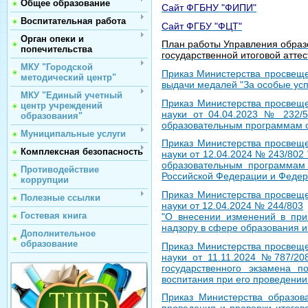
Общее образование
Сайт ФГБНУ "ФИПИ"
Воспитательная работа
Сайт ФГБУ "ФЦТ"
Орган опеки и
План работы Управления образо
попечительства
государственной итоговой атте
МКУ "Городской
Приказ Министерства просвеще
методический центр"
выдачи медалей "За особые успех
МКУ "Единый учетный
Приказ Министерства просвещ
центр учреждений
науки от 04.04.2023 № 232/5
образования"
образовательным программам о
Муниципальные услуги
Приказ Министерства просвещ
Комплексная безопасность
науки от 12.04.2024 № 243/802
образовательным программам 
Противодействие
Российской Федерации и Федера
коррупции
Приказ Министерства просвещ
Полезные ссылки
науки от 12.04.2024 № 244/803
Гостевая книга
"О внесении изменений в пр
надзору в сфере образования и 
Дополнительное
образование
Приказ Министерства просвещ
науки от 11.11.2024 №787/20
государственного экзамена 
воспитания при его проведении 
Приказ Министерства образов