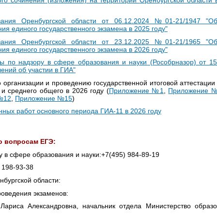
ого сочинения (изложения) на территории Оренбургской области 
вания Оренбургской области от 06.12.2024 №01-21/1947 "О
ия единого государственного экзамена в 2025 году"
вания Оренбургской области от 23.12.2025 №01-21/1965 "О
ия единого государственного экзамена в 2026 году"
ы по надзору в сфере образования и науки (Рособрназор) от 1
ений об участии в ГИА"
 организации и проведению государственной итоговой аттестации
и среднего общего в 2026 году (
Приложение №1
,
Приложение 
№12
,
Приложение №15
)
ных работ основного периода ГИА-11 в 2026 году
о вопросам ЕГЭ:
 в сфере образования и науки:+7(495) 984-89-19
) 198-93-38
нбургской области:
роведения экзаменов:
ариса Александровна, начальник отдела Министерство образо