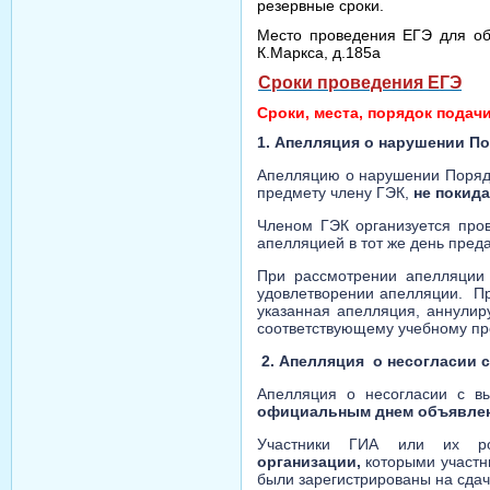
резервные сроки.
Место проведения ЕГЭ для об
К.Маркса, д.185а
Сроки проведения ЕГЭ
Сроки, места, порядок подач
1. Апелляция о нарушении П
Апелляцию о нарушении Поряд
предмету члену ГЭК,
не покида
Членом ГЭК организуется про
апелляцией в тот же день пре
При рассмотрении апелляции 
удовлетворении апелляции. Пр
указанная апелляция, аннулиру
соответствующему учебному пр
2. Апелляция о несогласии 
Апелляция о несогласии с в
официальным днем объявлен
Участники ГИА или их ро
организации,
которыми участни
были зарегистрированы на сдач