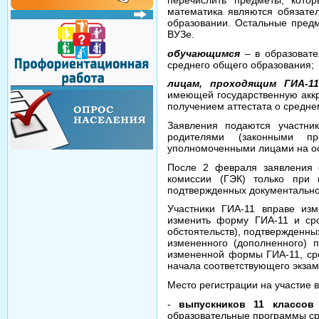
перечислить предметы, котор
математика являются обязате
образовании. Остальные пред
ВУЗе.
обучающимся
– в образовате
среднего общего образования;
лицам, проходящим ГИА-1
имеющей государственную акк
получением аттестата о средне
Заявления подаются участни
родителями (законными пр
уполномоченными лицами на ос
После 2 февраля заявления 
комиссии (ГЭК) только при 
подтвержденных документально,
Участники ГИА-11 вправе изм
изменить форму ГИА-11 и сро
обстоятельств), подтвержденны
измененного (дополненного) 
измененной формы ГИА-11, сро
начала соответствующего экзам
Место регистрации на участие в
-
выпускников 11 классов
образовательные программы ср