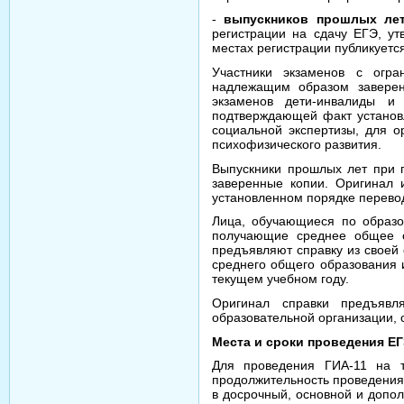
-
выпускников прошлых лет
регистрации на сдачу ЕГЭ, у
местах регистрации публикуетс
Участники экзаменов с огр
надлежащим образом заверенн
экзаменов дети-инвалиды и
подтверждающей факт установ
социальной экспертизы, для о
психофизического развития.
Выпускники прошлых лет при 
заверенные копии. Оригинал 
установленном порядке перевод
Лица, обучающиеся по образо
получающие среднее общее о
предъявляют справку из своей
среднего общего образования 
текущем учебном году.
Оригинал справки предъявл
образовательной организации, 
Места и сроки проведения Е
Для проведения ГИА-11 на т
продолжительность проведения
в досрочный, основной и допо