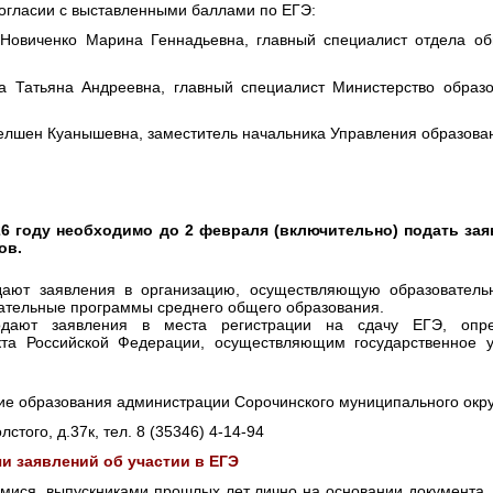
согласии с выставленными баллами по ЕГЭ:
-
Новиченко Марина Геннадьевна, главный специалист отдела о
 Татьяна Андреевна, главный специалист Министерство образо
елшен Куанышевна, заместитель начальника Управления образова
26 году необходимо до 2 февраля (включительно) подать зая
ов.
дают заявления в организацию, осуществляющую образовательн
вательные программы среднего общего образования.
дают заявления в места регистрации на сдачу ЕГЭ, опр
кта Российской Федерации, осуществляющим государственное 
ие образования администрации Сорочинского муниципального окру
олстого, д.37к, тел.
8 (35346) 4-14-94
чи заявлений об участии в ЕГЭ
ися, выпускниками прошлых лет лично на основании документа,