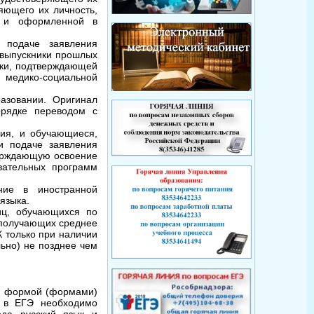
яющего их личность,
, и оформленной в
 подаче заявления
 выпускники прошлых
вки, подтверждающей
 медико-социальной
азовании. Оригинал
орядке переводом с
ия, и обучающиеся,
и подаче заявления
верждающую освоение
вательных программ
ние в иностранной
языка.
иц, обучающихся по
 получающих среднее
 только при наличии
ьно) не позднее чем
в, формой (формами)
е в ЕГЭ необходимо