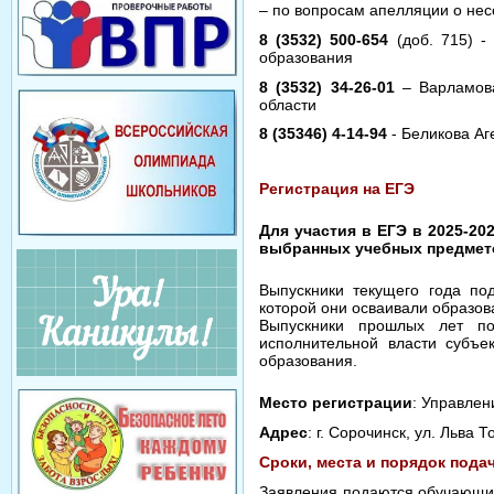
– по вопросам апелляции о не
8 (3532) 500-654
(доб. 715) 
образования
8 (3532) 34-26-01
– Варламова
области
8 (35346) 4-14-94
- Беликова Аг
Регистрация на ЕГЭ
Для участия в ЕГЭ в 2025-20
выбранных учебных предмет
Выпускники текущего года по
которой они осваивали образо
Выпускники прошлых лет по
исполнительной власти субъе
образования.
Место реги
страции
: Управлен
Адрес
: г. Сорочинск, ул. Льва Т
Сроки, места и порядок пода
Заявления подаются обучающим