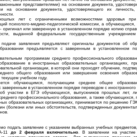
(законными представителями) на основании документа, удостовер
и на основании документа, удостоверяющего их личность
нности.
рошлых лет с ограниченными возможностями здоровья при
ий психолого-медико-педагогической комиссии, а обучающиеся,
 - оригинал или заверенную в установленном порядке копию спра
ости, выданной федеральным государственным учреждением
 подаче заявления предъявляют оригиналы документов об обр
образовании предъявляется с заверенным в установленном п
вательным программам среднего профессионального образован
бразование в иностранных образовательных организациях, пр
овательной организации, в которой они проходят обучение, подт
реднего общего образования или завершение освоения образо
 текущем учебном году.
яется обучающимся, получающим среднее общее образова
с заверенным в установленном порядке переводом с иностранного 
об участии в ЕГЭ обучающихся, выпускников прошлых лет, л
реднего профессионального образования, а также обучающихся,
ных образовательных организациях, принимается по решению ГЭК
ин (болезни или иных обстоятельств, подтвержденных документал
нов.
имо подать заявление с указанием выбранных учебных предмето
ИА-11
до 2 февраля включительно
. В заявлении на участи