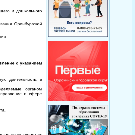
бщего и дошкольного
вания Оренбургской
ния
вление с указанием
ую деятельность, в
еделяемые органом
управление в сфере
га.
 удостоверяющего их