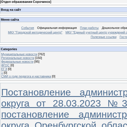
[
Отдел образования Сорочинск
]
Вход на сайт
Меню сайта
События
Официальная информация
План работы
Дошкольное обр
МКУ "Городской методический центр"
МКУ "Единый учетный центр учреждений 
Полезные ссылки
Гост
Categories
Муниципальные новости
[762]
Региональные новости
[150]
Федеральные новости
[95]
ФГОС
[0]
ЕГЭ
[0]
1
[0]
СМИ о годе педагога и наставника
[0]
Постановление администр
округа от 28.03.2023 №
постановление администр
округа Оренбургской обла