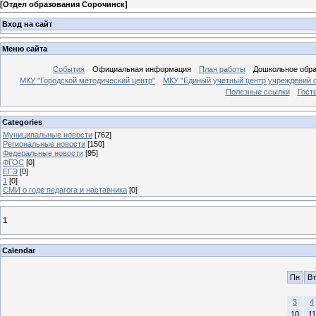
[
Отдел образования Сорочинск
]
Вход на сайт
Меню сайта
События
Официальная информация
План работы
Дошкольное обр
МКУ "Городской методический центр"
МКУ "Единый учетный центр учреждений 
Полезные ссылки
Гост
Categories
Муниципальные новости
[762]
Региональные новости
[150]
Федеральные новости
[95]
ФГОС
[0]
ЕГЭ
[0]
1
[0]
СМИ о годе педагога и наставника
[0]
1
Calendar
Пн
Вт
3
4
10
11