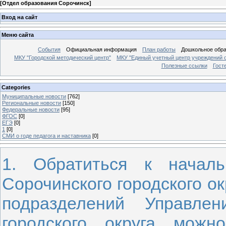
[
Отдел образования Сорочинск
]
Вход на сайт
Меню сайта
События
Официальная информация
План работы
Дошкольное обр
МКУ "Городской методический центр"
МКУ "Единый учетный центр учреждений 
Полезные ссылки
Гост
Categories
Муниципальные новости
[762]
Региональные новости
[150]
Федеральные новости
[95]
ФГОС
[0]
ЕГЭ
[0]
1
[0]
СМИ о годе педагога и наставника
[0]
1. Обратиться к началь
Сорочинского городского ок
подразделений Управлен
городского округа можн