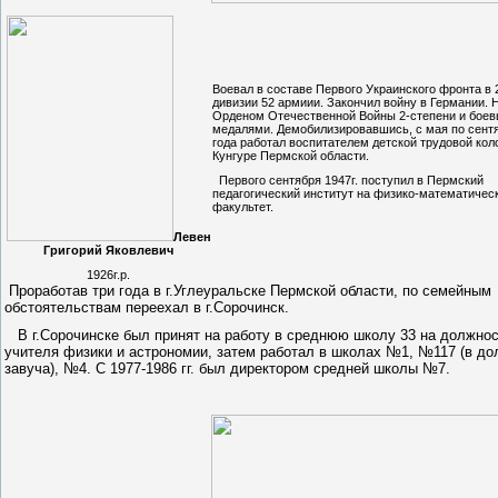
Воевал в составе Первого Украинского фронта в 
дивизии 52 армиии. Закончил войну в Германии. 
Орденом Отечественной Войны 2-степени и бое
медалями. Демобилизировавшись, с мая по сент
года работал воспитателем детской трудовой коло
Кунгуре Пермской области.
Первого сентября 1947г. поступил в Пермский
педагогический институт на физико-математичес
факультет.
Левен
Григорий Яковлевич
1926г.р.
Проработав три года в г.Углеуральске Пермской области, по семейным
обстоятельствам переехал в г.Сорочинск.
В г.Сорочинске был принят на работу в среднюю школу 33 на должно
учителя физики и астрономии, затем работал в школах №1, №117 (в до
завуча), №4. С 1977-1986 гг. был директором средней школы №7.