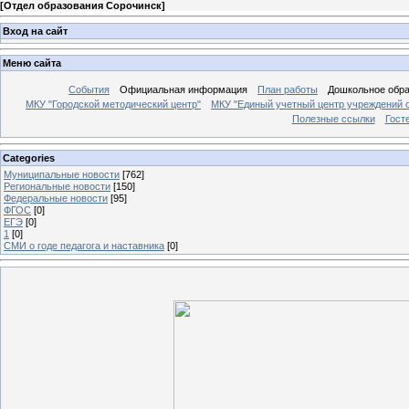
[
Отдел образования Сорочинск
]
Вход на сайт
Меню сайта
События
Официальная информация
План работы
Дошкольное обр
МКУ "Городской методический центр"
МКУ "Единый учетный центр учреждений 
Полезные ссылки
Гост
Categories
Муниципальные новости
[762]
Региональные новости
[150]
Федеральные новости
[95]
ФГОС
[0]
ЕГЭ
[0]
1
[0]
СМИ о годе педагога и наставника
[0]