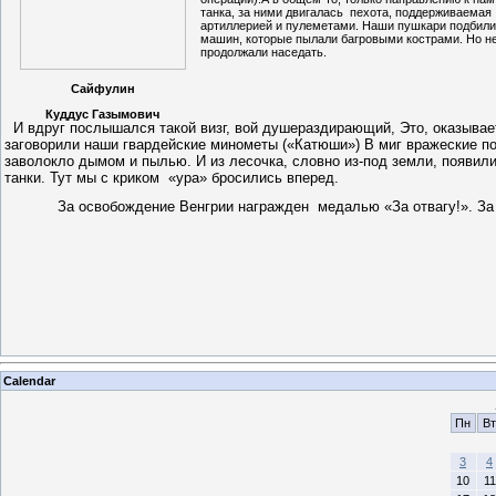
танка, за ними двигалась пехота, поддерживаемая
артиллерией и пулеметами. Наши пушкари подбили
машин, которые пылали багровыми кострами. Но 
продолжали наседать.
Сайфулин
Куддус Газымович
И вдруг послышался такой визг, вой душераздирающий, Это, оказывае
заговорили наши гвардейские минометы («Катюши») В миг вражеские п
заволокло дымом и пылью. И из лесочка, словно из-под земли, появил
танки. Тут мы с криком «ура» бросились вперед.
За освобождение Венгрии награжден медалью «За отвагу!». За
Calendar
Пн
Вт
3
4
10
11