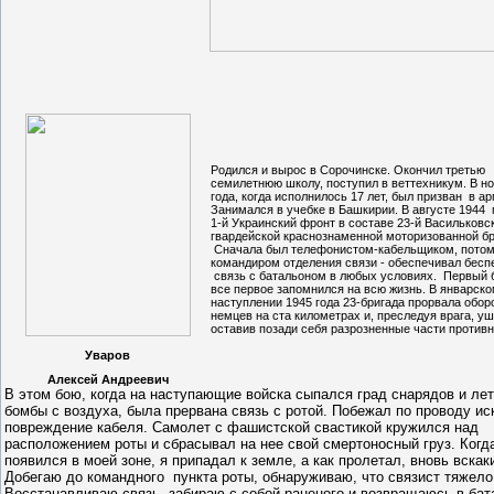
Родился и вырос в Сорочинске. Окончил третью
семилетнюю школу, поступил в веттехникум. В н
года, когда исполнилось 17 лет, был призван в а
Занимался в учебке в Башкирии. В августе 1944
1-й Украинский фронт в составе 23-й Васильковс
гвардейской краснознаменной моторизованной бр
Сначала был телефонистом-кабельщиком, пото
командиром отделения связи - обеспечивал бес
связь с батальоном в любых условиях. Первый б
все первое запомнился на всю жизнь. В январск
наступлении 1945 года 23-бригада прорвала обор
немцев на ста километрах и, преследуя врага, уш
оставив позади себя разрозненные части противн
Уваров
Алексей Андреевич
В этом бою, когда на наступающие войска сыпался град снарядов и ле
бомбы с воздуха, была прервана связь с ротой. Побежал по проводу ис
повреждение кабеля. Самолет с фашистской свастикой кружился над
расположением роты и сбрасывал на нее свой смертоносный груз. Когд
появился в моей зоне, я припадал к земле, а как пролетал, вновь вскак
Добегаю до командного пункта роты, обнаруживаю, что связист тяжело
Восстанавливаю связь, забираю с собой раненого и возвращаюсь в бат