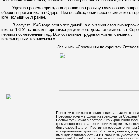
Удачно провела бригада операцию по прорыву глубокоэшелониров
обороны противника на Одере. При освобождении верхнесилезского го
юге Польши был ранен.
В августе 1945 года вернулся домой, а с октября стал пионервож
школе №3.Участвовал в организации детского дома, открытого в г. Соро
первый послевоенный год. Вся остальная трудовая жизнь связана с
ветеринарным техникумом.»
(Из книги «Сорочинцы на фронтах Отечест
Повестку о призыве в армию получил далеко от ро
Новобелогорки – в одном из военкоматов Средней 
Боевой путь начал в составе 3-го Украинского фрон
громившего врага на территории Венгрии. Жесток
бои у озера Балатон. Противник сосредоточил там 
моторизованных дивизий( об этом я узнал когда пр
именную благодарность И.В.Сталина за участие в 
операции).А в общем-то, только направлению к нам