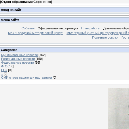
[
Отдел образования Сорочинск
]
Вход на сайт
Меню сайта
События
Официальная информация
План работы
Дошкольное обр
МКУ "Городской методический центр"
МКУ "Единый учетный центр учреждений 
Полезные ссылки
Гост
Categories
Муниципальные новости
[762]
Региональные новости
[150]
Федеральные новости
[95]
ФГОС
[0]
ЕГЭ
[0]
1
[0]
СМИ о годе педагога и наставника
[0]