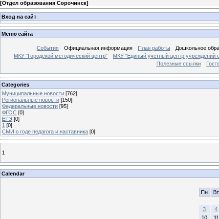
[
Отдел образования Сорочинск
]
Вход на сайт
Меню сайта
События
Официальная информация
План работы
Дошкольное обр
МКУ "Городской методический центр"
МКУ "Единый учетный центр учреждений 
Полезные ссылки
Гост
Categories
Муниципальные новости
[762]
Региональные новости
[150]
Федеральные новости
[95]
ФГОС
[0]
ЕГЭ
[0]
1
[0]
СМИ о годе педагога и наставника
[0]
1
Calendar
Пн
Вт
3
4
10
11