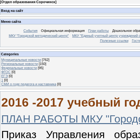
[
Отдел образования Сорочинск
]
Вход на сайт
Меню сайта
События
Официальная информация
План работы
Дошкольное обр
МКУ "Городской методический центр"
МКУ "Единый учетный центр учреждений 
Полезные ссылки
Гост
Categories
Муниципальные новости
[762]
Региональные новости
[150]
Федеральные новости
[95]
ФГОС
[0]
ЕГЭ
[0]
1
[0]
СМИ о годе педагога и наставника
[0]
2016 -2017 учебный го
ПЛАН РАБОТЫ МКУ "Городск
Приказ Управления обр