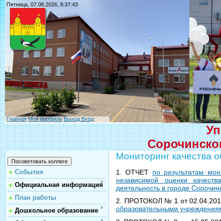
Пятница, 07.08.2026, 8:37:43
Главная
Мой профиль
Выход
Вход
Уп
Сорочинског
Мониторинг качества о
1. ОТЧЕТ
по результатам мон
События
независимой оценки качеств
Официальная информация
деятельность в городе Сорочинс
План работы
2. ПРОТОКОЛ № 1 от 02.04.20
образовательными учреждениям
Дошкольное образование