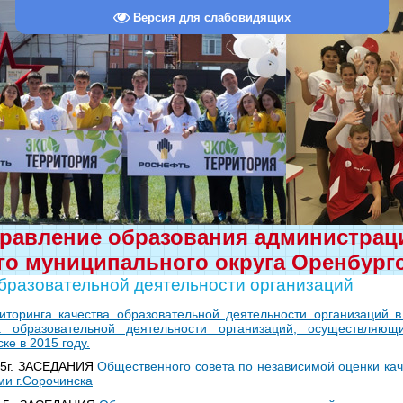
Версия для слабовидящих
равление образования администра
о муниципального округа Оренбург
бразовательной деятельности организаций
иторинга качества образовательной деятельности организаций 
а образовательной деятельности организаций, осуществляющ
ке в 2015 году.
15г. ЗАСЕДАНИЯ
Общественного совета по независимой оценки кач
и г.Сорочинска