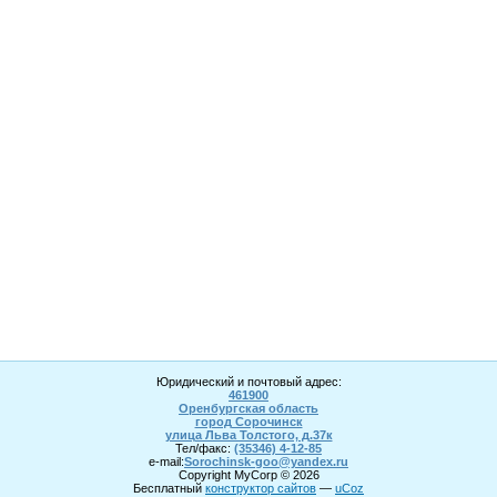
Юридический и почтовый адрес:
461900
Оренбургская область
город Сорочинск
улица Льва Толстого, д.37к
Тел/факс:
(35346) 4-1
2
-85
e-mail:
Sorochinsk
-goo@yandex.ru
Copyright MyCorp © 2026
Бесплатный
конструктор сайтов
—
uCoz