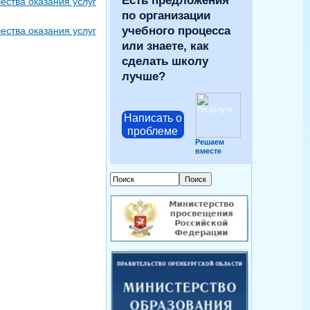
Есть предложения
ества оказания услуг
по организации
учебного процесса
ества оказания услуг
или знаете, как
сделать школу
лучше?
Написать о
проблеме
Решаем
вместе