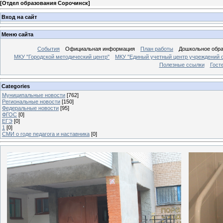
[
Отдел образования Сорочинск
]
Вход на сайт
Меню сайта
События
Официальная информация
План работы
Дошкольное обр
МКУ "Городской методический центр"
МКУ "Единый учетный центр учреждений 
Полезные ссылки
Гост
Categories
Муниципальные новости
[762]
Региональные новости
[150]
Федеральные новости
[95]
ФГОС
[0]
ЕГЭ
[0]
1
[0]
СМИ о годе педагога и наставника
[0]