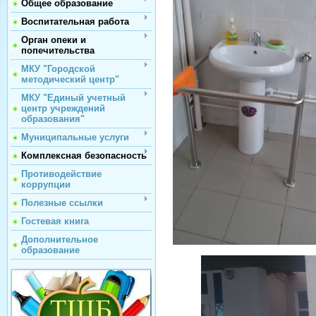
Общее образование
Воспитательная работа
Орган опеки и
попечительства
МКУ "Городской
методический центр"
МКУ "Единый учетный
центр учреждений
образования"
Муниципальные услуги
Комплексная безопасность
Противодействие
коррупции
Полезные ссылки
Гостевая книга
Дополнительное
образование