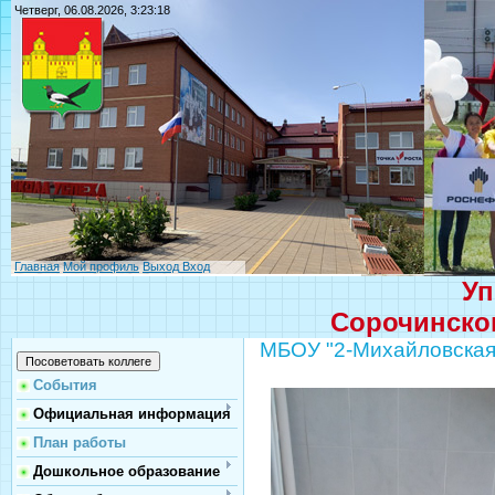
Четверг, 06.08.2026, 3:23:18
Главная
Мой профиль
Выход
Вход
Уп
Сорочинског
МБОУ "2-Михайловска
События
Официальная информация
План работы
Дошкольное образование