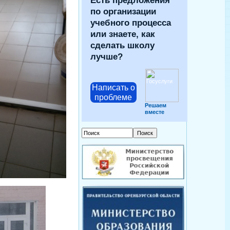
Есть предложения
по организации
учебного процесса
или знаете, как
сделать школу
лучше?
Написать о
проблеме
Решаем
вместе