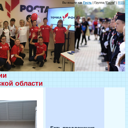
Вы вошли как
Гость
| Группа "
Гости
" |
RSS
ции
ской области