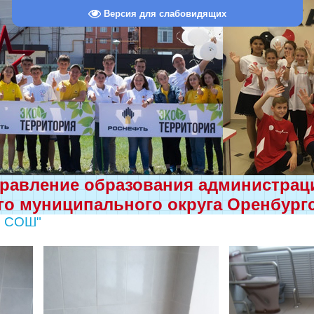
Версия для слабовидящих
равление образования администра
о муниципального округа Оренбург
я СОШ"