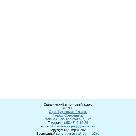
Юридический и почтовый адрес:
461900
Оренбургская область
город Сорочинск
улица Льва Толстого, д.37к
Тел/факс:
(35346) 4-1
2
-85
e-mail:
Sorochinsk
-goo@yandex.ru
Copyright MyCorp © 2026
Бесплатный
конструктор сайтов
—
uCoz