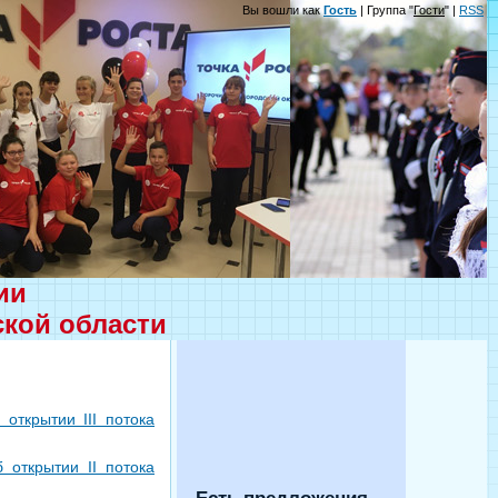
Вы вошли как
Гость
| Группа "
Гости
" |
RSS
ции
ской области
открытии III потока
 открытии II потока