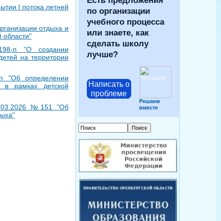
Есть предложения
ытии I потока летней
по организации
учебного процесса
рганизации отдыха и
или знаете, как
 области"
сделать школу
198-п "О создании
лучше?
детей на территории
-п "Об определении
Написать о
 в рамках детской
проблеме
Решаем
7.03.2026 №151 "Об
вместе
дыха"