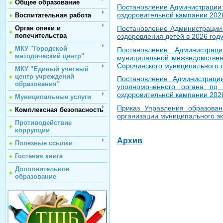
Общее образование
Постановление Администрации С
оздоровительной кампании 2026
Воспитательная работа
Орган опеки и
Постановление Администрации 
попечительства
оздоровления детей в 2026 год
МКУ "Городской
Постановление Администрац
методический центр"
муниципальной межведомствен
Сорочинского муниципального о
МКУ "Единый учетный
центр учреждений
Постановление Администраци
образования"
уполномоченного органа по
оздоровительной кампании 2026
Муниципальные услуги
Приказ Управления образова
Комплексная безопасность
организации муниципального эк
Противодействие
коррупции
Архив
Полезные ссылки
Гостевая книга
Дополнительное
образование