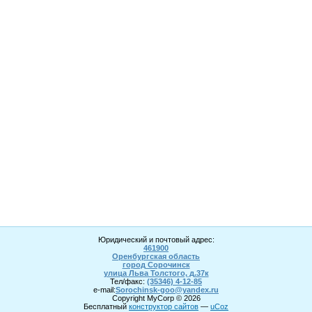
Юридический и почтовый адрес:
461900
Оренбургская область
город Сорочинск
улица Льва Толстого, д.37к
Тел/факс:
(35346) 4-1
2
-85
e-mail:
Sorochinsk
-goo@yandex.ru
Copyright MyCorp © 2026
Бесплатный
конструктор сайтов
—
uCoz