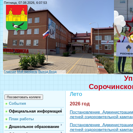
Пятница, 07.08.2026, 6:07:53
Главная
Мой профиль
Выход
Вход
Уп
Сорочинског
Лето
2026 год
События
Официальная информация
Постановление Администрации
летней оздоровительной кампан
План работы
Постановление Администрации
Дошкольное образование
летней оздоровительной кампан