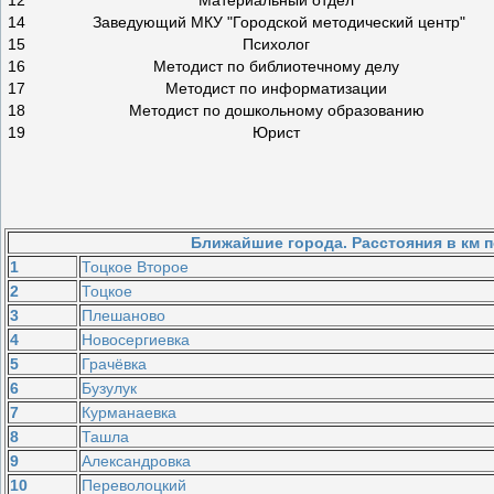
14
Заведующий МКУ "Городской методический центр"
15
Психолог
16
Методист по библиотечному делу
17
Методист по информатизации
18
Методист по дошкольному образованию
19
Юрист
Ближайшие города. Расстояния в км по
1
Тоцкое Второе
2
Тоцкое
3
Плешаново
4
Новосергиевка
5
Грачёвка
6
Бузулук
7
Курманаевка
8
Ташла
9
Александровка
10
Переволоцкий