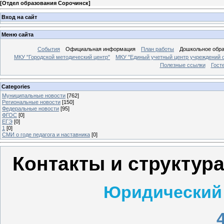
[
Отдел образования Сорочинск
]
Вход на сайт
Меню сайта
События
Официальная информация
План работы
Дошкольное обр
МКУ "Городской методический центр"
МКУ "Единый учетный центр учреждений 
Полезные ссылки
Гост
Categories
Муниципальные новости
[762]
Региональные новости
[150]
Федеральные новости
[95]
ФГОС
[0]
ЕГЭ
[0]
1
[0]
СМИ о годе педагога и наставника
[0]
Контакты и структур
Юридический 