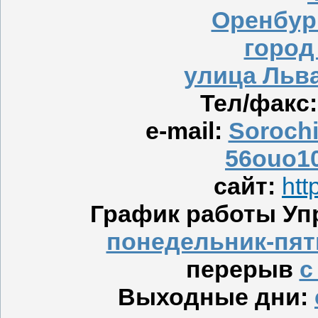
Оренбур
город
улица Льва
Тел/факс
e-mail:
Soroch
56ouo10
сайт:
htt
График работы Уп
понедельник-пятн
перерыв
с
Выходные дни: