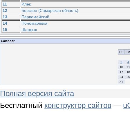
11
Илек
12
Борское (Самарская область)
13
Первомайский
14
Пономарёвка
15
Шарлык
Calendar
Пн
Вт
3
4
10
11
17
18
24
25
31
Полная версия сайта
Бесплатный
конструктор сайтов
—
u