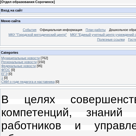
[
Отдел образования Сорочинск
]
Вход на сайт
Меню сайта
События
Официальная информация
План работы
Дошкольное обр
МКУ "Городской методический центр"
МКУ "Единый учетный центр учреждений 
Полезные ссылки
Гост
Categories
Муниципальные новости
[762]
Региональные новости
[150]
Федеральные новости
[95]
ФГОС
[0]
ЕГЭ
[0]
1
[0]
СМИ о годе педагога и наставника
[0]
В целях совершенств
компетенций, знаний 
работников и управл