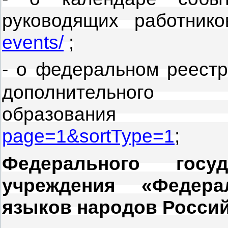
руководящих работни
events/
;
- о федеральном реест
дополнительного
образован
page=1&sortType=1
;
Федерального госуд
учреждения «Федер
языков народов Росси