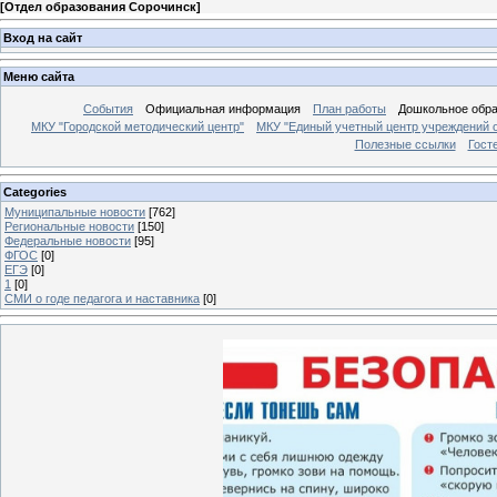
[
Отдел образования Сорочинск
]
Вход на сайт
Меню сайта
События
Официальная информация
План работы
Дошкольное обр
МКУ "Городской методический центр"
МКУ "Единый учетный центр учреждений 
Полезные ссылки
Гост
Categories
Муниципальные новости
[762]
Региональные новости
[150]
Федеральные новости
[95]
ФГОС
[0]
ЕГЭ
[0]
1
[0]
СМИ о годе педагога и наставника
[0]