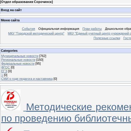
[
Отдел образования Сорочинск
]
Вход на сайт
Меню сайта
События
Официальная информация
План работы
Дошкольное обр
МКУ "Городской методический центр"
МКУ "Единый учетный центр учреждений 
Полезные ссылки
Гост
Categories
Муниципальные новости
[762]
Региональные новости
[150]
Федеральные новости
[95]
ФГОС
[0]
ЕГЭ
[0]
1
[0]
СМИ о годе педагога и наставника
[0]
Методические рекоме
по проведению библиотечн