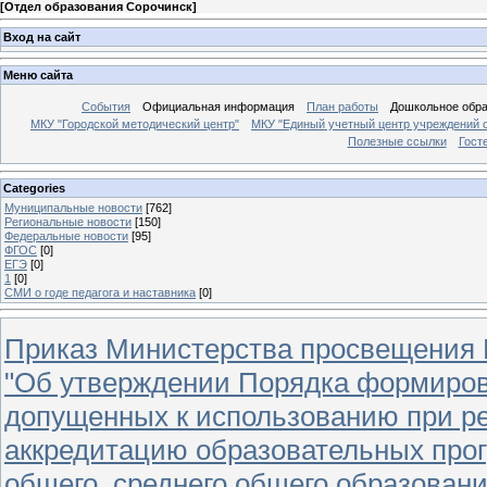
[
Отдел образования Сорочинск
]
Вход на сайт
Меню сайта
События
Официальная информация
План работы
Дошкольное обр
МКУ "Городской методический центр"
МКУ "Единый учетный центр учреждений 
Полезные ссылки
Гост
Categories
Муниципальные новости
[762]
Региональные новости
[150]
Федеральные новости
[95]
ФГОС
[0]
ЕГЭ
[0]
1
[0]
СМИ о годе педагога и наставника
[0]
Приказ Министерства просвещения Р
"Об утверждении Порядка формиров
допущенных к использованию при р
аккредитацию образовательных прог
общего, среднего общего образовани