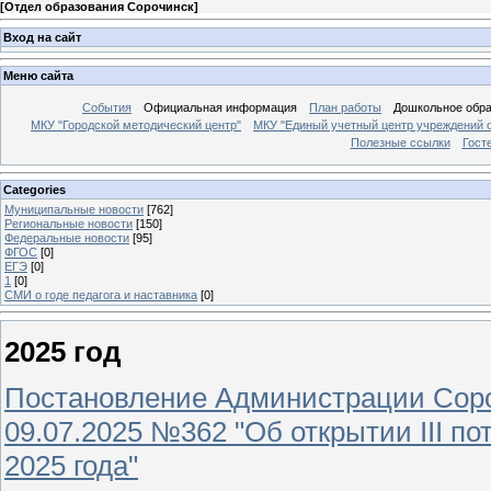
[
Отдел образования Сорочинск
]
Вход на сайт
Меню сайта
События
Официальная информация
План работы
Дошкольное обр
МКУ "Городской методический центр"
МКУ "Единый учетный центр учреждений 
Полезные ссылки
Гост
Categories
Муниципальные новости
[762]
Региональные новости
[150]
Федеральные новости
[95]
ФГОС
[0]
ЕГЭ
[0]
1
[0]
СМИ о годе педагога и наставника
[0]
2025 год
Постановление Администрации Сороч
09.07.2025 №362 "Об открытии III п
2025 года"