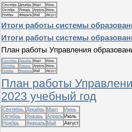
Сентябрь
Декабрь
Март
Июнь
Октябрь
Январь
Апрель
Июль
Ноябрь
Февраль
Май
Август
Итоги работы системы образования
Итоги работы системы образования
План работы Управления образовани
Сентябрь
Декабрь
Март
Июнь
Октябрь
Январь
Апрель
Июль
Ноябрь
Февраль
Май
Август
План работы Управлени
2023 учебный год
Сентябрь
Декабрь
Март
Июнь
Октябрь
Январь
Апрель
Июль
Ноябрь
Февраль
Май
Август