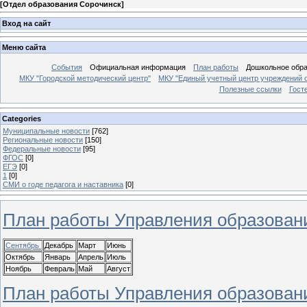
[
Отдел образования Сорочинск
]
Вход на сайт
Меню сайта
События
Официальная информация
План работы
Дошкольное обр
МКУ "Городской методический центр"
МКУ "Единый учетный центр учреждений 
Полезные ссылки
Гост
Categories
Муниципальные новости
[762]
Региональные новости
[150]
Федеральные новости
[95]
ФГОС
[0]
ЕГЭ
[0]
1
[0]
СМИ о годе педагога и наставника
[0]
План работы Управления образовани
Сентябрь
Декабрь
Март
Июнь
Октябрь
Январь
Апрель
Июль
Ноябрь
Февраль
Май
Август
План работы Управления образовани