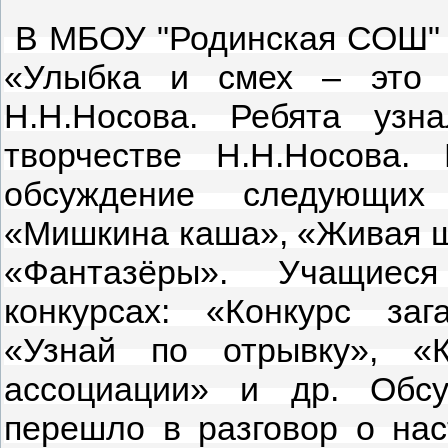
В МБОУ "Родинская СОШ" 
«Улыбка и смех – это 
Н.Н.Носова. Ребята уз
творчестве Н.Н.Носова.
обсуждение следующих 
«Мишкина каша», «Живая ш
«Фантазёры». Учащиес
конкурсах: «Конкурс зага
«Узнай по отрывку», «Ко
ассоциации» и др. Обсу
перешло в разговор о на