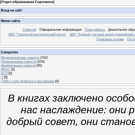
[
Отдел образования Сорочинск
]
Вход на сайт
Меню сайта
События
Официальная информация
План работы
Дошкольное обр
МКУ "Городской методический центр"
МКУ "Единый учетный центр учреждений 
Полезные ссылки
Гост
Categories
Муниципальные новости
[762]
Региональные новости
[150]
Федеральные новости
[95]
ФГОС
[0]
ЕГЭ
[0]
1
[0]
СМИ о годе педагога и наставника
[0]
В книгах заключено особ
нас наслаждение: они 
добрый совет, они станов