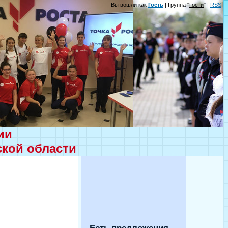
Вы вошли как
Гость
| Группа "
Гости
" |
RSS
ции
ской области