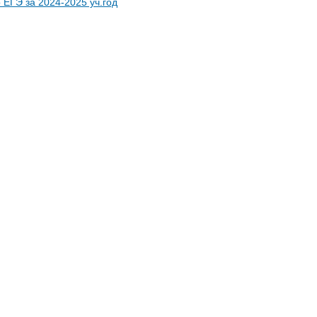
о ЕГЭ за
2024-2025 уч.год